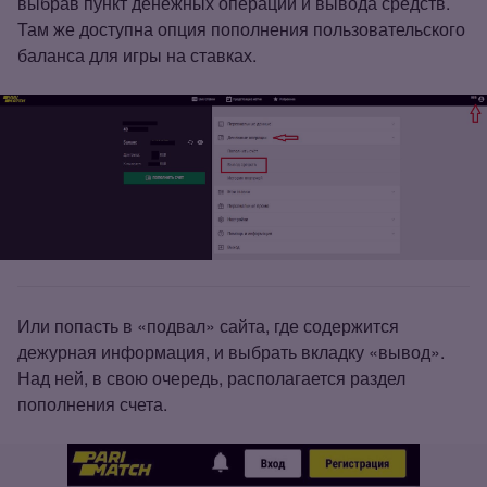
выбрав пункт денежных операций и вывода средств.
Там же доступна опция пополнения пользовательского
баланса для игры на ставках.
Или попасть в «подвал» сайта, где содержится
дежурная информация, и выбрать вкладку «вывод».
Над ней, в свою очередь, располагается раздел
пополнения счета.