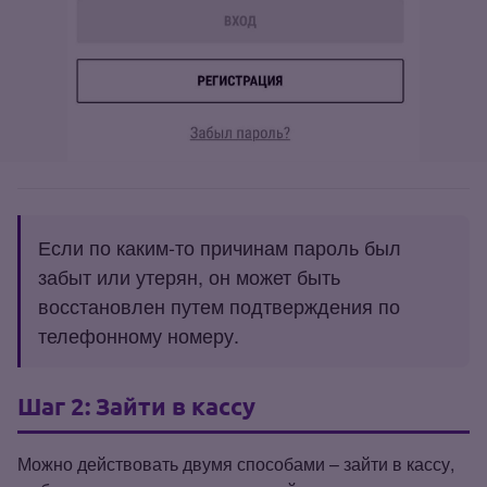
Если по каким‑то причинам пароль был
забыт или утерян, он может быть
восстановлен путем подтверждения по
телефонному номеру.
Шаг 2: Зайти в кассу
Можно действовать двумя способами – зайти в кассу,