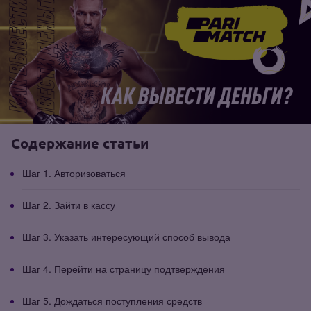
Содержание статьи
Шаг 1. Авторизоваться
Шаг 2. Зайти в кассу
Шаг 3. Указать интересующий способ вывода
Шаг 4. Перейти на страницу подтверждения
Шаг 5. Дождаться поступления средств