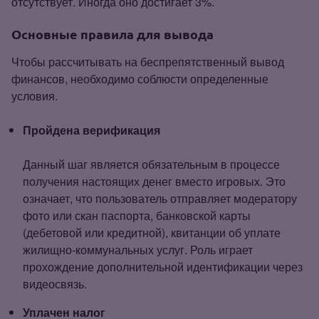
отсутствует. Иногда оно достигает 3%.
Основные правила для вывода
Чтобы рассчитывать на беспрепятственный вывод
финансов, необходимо соблюсти определенные
условия.
Пройдена верификация
Данный шаг является обязательным в процессе
получения настоящих денег вместо игровых. Это
означает, что пользователь отправляет модератору
фото или скан паспорта, банковской карты
(дебетовой или кредитной), квитанции об уплате
жилищно‑коммунальных услуг. Роль играет
прохождение дополнительной идентификации через
видеосвязь.
Уплачен налог