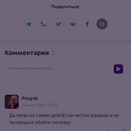
Поделиться:
Комментарии
2
Оставьте комментарий
Pimp40
14 мая 2021 15:36
Да легко на самом деле)Если честно играешь и не
пытаешься обойти систему)