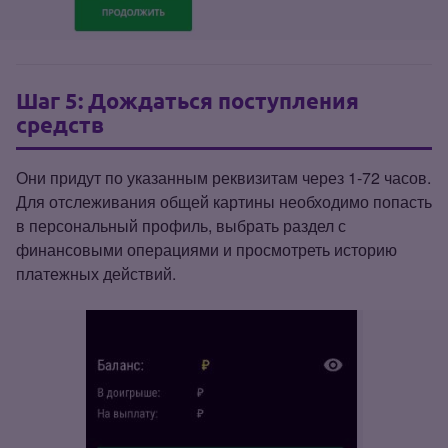
Шаг 5: Дождаться поступления
средств
Они придут по указанным реквизитам через 1‑72 часов.
Для отслеживания общей картины необходимо попасть
в персональный профиль, выбрать раздел с
финансовыми операциями и просмотреть историю
платежных действий.