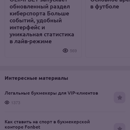
обновленный раздел
в футболе
киберспорта Больше
событий, удобный
интерфейс и
уникальная статистика
в лайв-режиме
569
Интересные материалы
Легальные букмекеры для VIP-клиентов
1373
Как ставить на спорт в букмекерской
конторе Fonbet