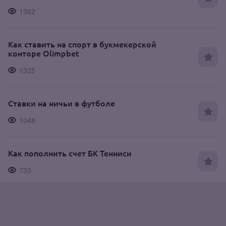
1362
Как ставить на спорт в букмекерской
конторе Olimpbet
1325
Ставки на ничьи в футболе
1048
Как пополнить счет БК Тенниси
733