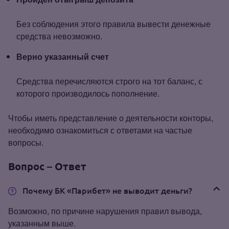
Без соблюдения этого правила вывести денежные
средства невозможно.
Верно указанный счет
Средства перечисляются строго на тот баланс, с
которого производилось пополнение.
Чтобы иметь представление о деятельности конторы,
необходимо ознакомиться с ответами на частые
вопросы.
Вопрос – Ответ
Почему БК «Парибет» не выводит деньги?
Возможно, по причине нарушения правил вывода,
указанным выше.