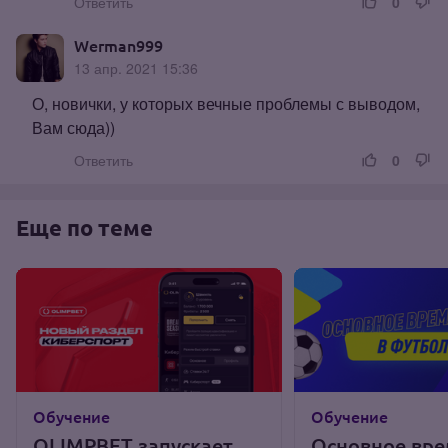
Ответить
0
Werman999
13 апр. 2021 15:36
О, новички, у которых вечные проблемы с выводом,
Вам сюда))
Ответить
0
Еще по теме
Обучение
Обучение
OLIMPBET запускает
Основное вре