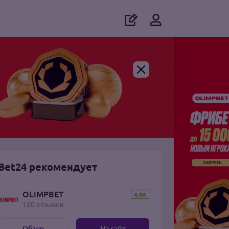
Bet24 рекомендует
OLIMPBET
4.86
120 отзывов
Обзор
На сайт