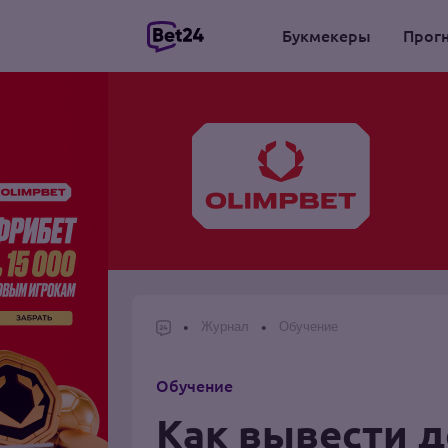
Букмекеры
Прог
Журнал
Обучение
Обучение
Как вывести д