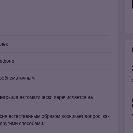
елек
лефоне
проблематичным
ыигрыша автоматически перечисляется на
сия естественным образом возникает вопрос, как
 другими способами.