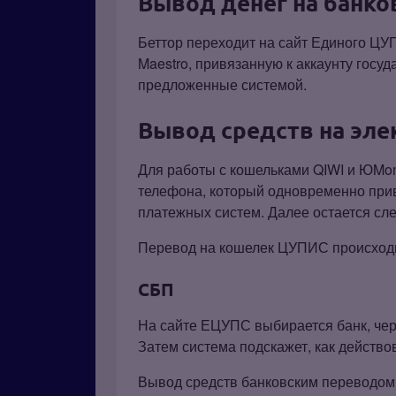
Вывод денег на банко
Беттор переходит на сайт Единого ЦУП
Maestro, привязанную к аккаунту госуд
предложенные системой.
Вывод средств на эл
Для работы с кошельками QIWI и ЮMo
телефона, который одновременно прив
платежных систем. Далее остается сле
Перевод на кошелек ЦУПИС происходит
СБП
На сайте ЕЦУПС выбирается банк, че
Затем система подскажет, как действо
Вывод средств банковским переводом