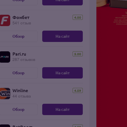
Фонбет
4.00
541 отзыв
Обзор
На сайт
Pari.ru
5.00
287 отзывов
Обзор
На сайт
Winline
4.59
44 отзыва
Обзор
На сайт
BetBoom