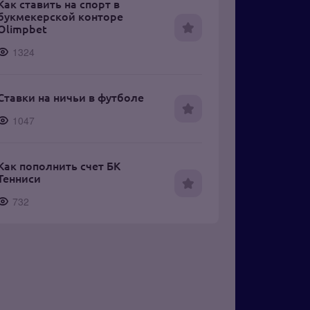
Как ставить на спорт в
букмекерской конторе
Olimpbet
1324
Ставки на ничьи в футболе
1047
Как пополнить счет БК
Тенниси
732