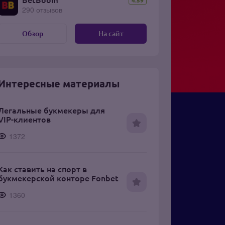
4.59
290 отзывов
Обзор
На сайт
Интересные материалы
Легальные букмекеры для
VIP-клиентов
1372
Как ставить на спорт в
букмекерской конторе Fonbet
1360