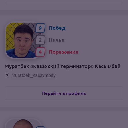
9
2
4
Муратбек «Казахский терминатор» Касымбай
muratbek_kassymbay
Перейти в профиль