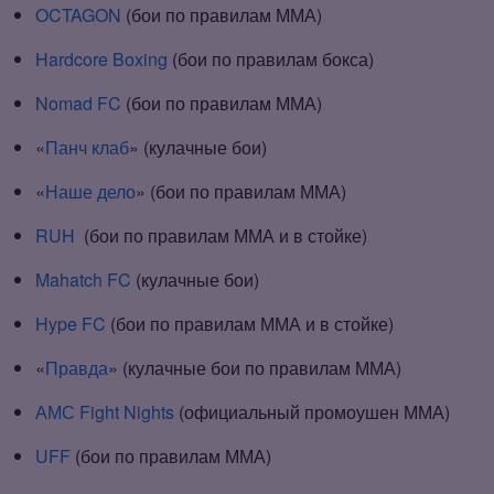
OCTAGON
(бои по правилам ММА)
Hardcore Boxing
(бои по правилам бокса)
Nomad FC
(бои по правилам ММА)
«
Панч клаб
»
(кулачные бои)
«
Наше дело
» (бои по правилам ММА)
RUH
(бои по правилам ММА и в стойке)
Mahatch FC
(кулачные бои)
Hype FC
(бои по правилам ММА и в стойке)
«
Правда
» (кулачные бои по правилам ММА)
АМС Fight Nights
(официальный промоушен ММА)
UFF
(бои по правилам ММА)