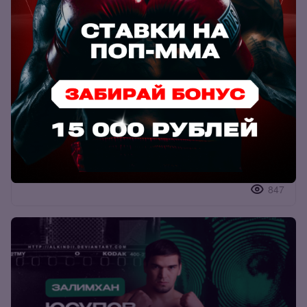
Биография бойца Шовхал Чурчаев
847