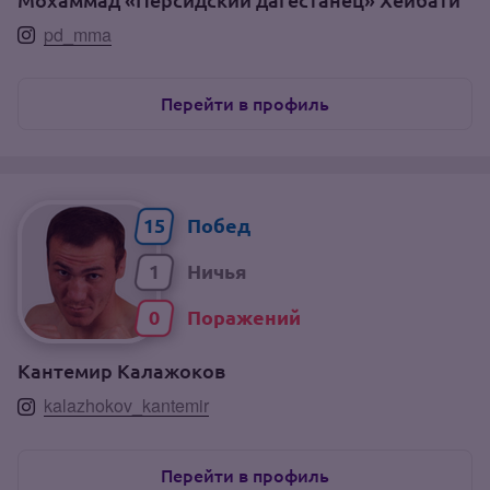
Мохаммад «Персидский дагестанец» Хейбати
pd_mma
Перейти в профиль
15
1
0
Кантемир Калажоков
kalazhokov_kantemir
Перейти в профиль