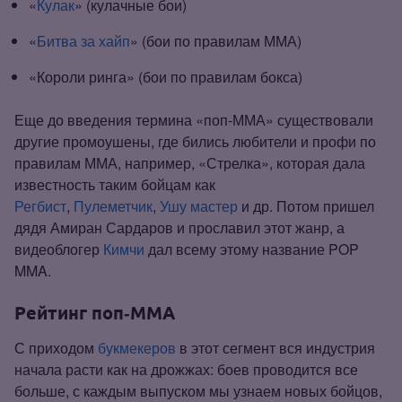
«
Кулак
» (кулачные бои)
«
Битва за хайп
»
(бои по правилам ММА)
«Короли ринга» (бои по правилам бокса)
Еще до введения термина «поп‑ММА» существовали
другие промоушены, где бились любители и профи по
правилам ММА, например, «Стрелка», которая дала
известность таким бойцам как
Регбист
,
Пулеметчик
,
Ушу мастер
и др. Потом пришел
дядя Амиран Сардаров и прославил этот жанр, а
видеоблогер
Кимчи
дал всему этому название POP
MMA.
Рейтинг поп‑ММА
С приходом
букмекеров
в этот сегмент вся индустрия
начала расти как на дрожжах: боев проводится все
больше, с каждым выпуском мы узнаем новых бойцов,