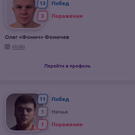
13
3
Олег «Фомич» Фомичев
olzafo
Перейти в профиль
11
1
1