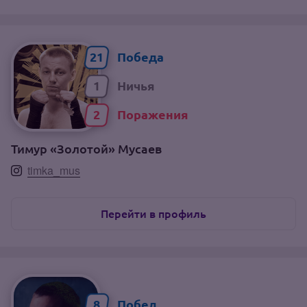
21
1
2
Тимур «Золотой» Мусаев
timka_mus
Перейти в профиль
8