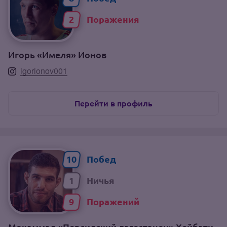
2
Игорь «Имеля» Ионов
igorionov001
Перейти в профиль
10
1
9