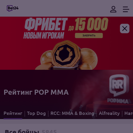
Рейтинг POP MMА
Рейтинг
Top Dog
RCC: MMA & Boxing
Alfreality
Har
Все бойцы
5845