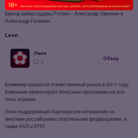
Магнитогорск, «Салават Юлаев».
Бренд‑амбассадоры Fonbet – Александр Овечкин и
Александр Головин.
Leon
Леон
Обзор
2
Букмекер вошел на отечественный рынок в 2011 году.
Компания ориентирует бонусные программы на все
типы игроков.
Леон поддерживает партнерские отношения со
многими российскими спортивными федерациями, а
также КХЛ и РПЛ.