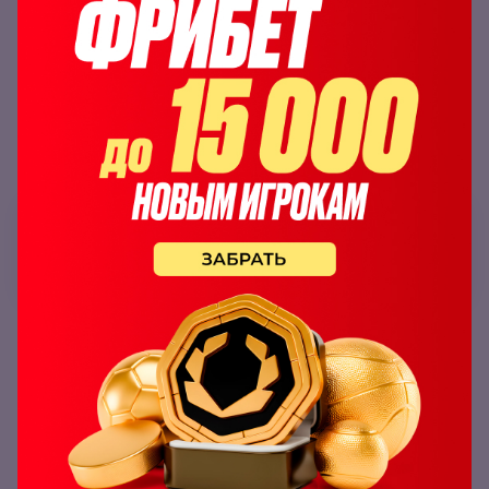
новичкам. Достижения конторы отмечены
многочисленными премиями и наградами. На
российском рынке букмекер с 2010 года.
БК спонсирует футбольный клуб «Динамо» Москва.
Fonbet
Фонбет
Обзор
9
Букмекерская контора Фонбет неоднократно
признавалась лучшей по версии авторитетной Russian
Gaming Week.
БК сотрудничает с ФК ЦСКА, «Локомотив», «Крылья
Советов», «Рубин», ХК «Авангард», «Металлург»