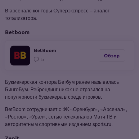
В арсенале конторы Суперэкспресс – аналог
тотализатора.
Betboom
BetBoom
Обзор
5
Букмекерская контора Бетбум ранее называлась
БингоБум. Ребрендинг никак не отразился на
популярности букмекера в среде игроков.
BetBoom сотрудничает с ФК «Оренбург», «Арсенал»,
«Ростов», «Урал», сетью телеканалов Матч ТВ и
авторитетным спортивным изданием sports.ru.
Zenit