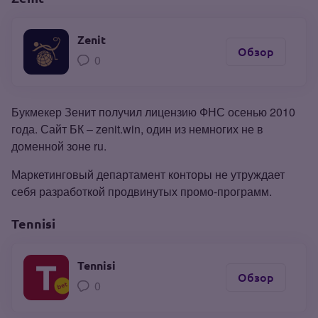
Zenit
Обзор
0
Букмекер Зенит получил лицензию ФНС осенью 2010
года. Сайт БК – zenit.win, один из немногих не в
доменной зоне ru.
Маркетинговый департамент конторы не утруждает
себя разработкой продвинутых промо‑программ.
Tennisi
Tennisi
Обзор
0