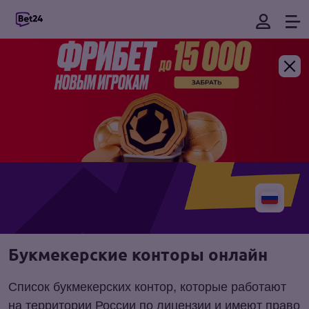
Букмекерские конторы онлайн
Список букмекерских контор, которые работают
на территории России по лицензии и имеют право