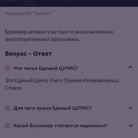
Партнеры БК "Балтбет"
Букмекер активно участвует в многочисленных
благотворительных программах.
Вопрос – Ответ
Что такое Единый ЦУПИС?
Это Единый Центр Учета Приема Интерактивных
Ставок.
Для чего нужен Единый ЦУПИС?
Какой букмекер считается надежным?