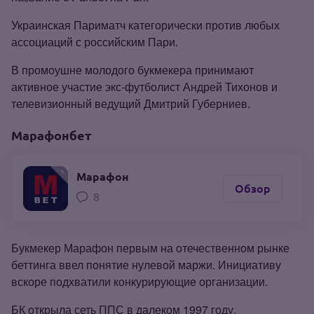
Украинская Париматч категорически против любых
ассоциаций с российским Пари.
В промоушне молодого букмекера принимают
активное участие экс‑футболист Андрей Тихонов и
телевизионный ведущий Дмитрий Губерниев.
Марафонбет
Марафон
Обзор
8
Букмекер Марафон первым на отечественном рынке
беттинга ввел понятие нулевой маржи. Инициативу
вскоре подхватили конкурирующие организации.
БК открыла сеть ППС в далеком 1997 году.