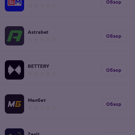
Обзор
Astrabet
Обзор
BETTERY
Обзор
Мелбет
Обзор
Zenit