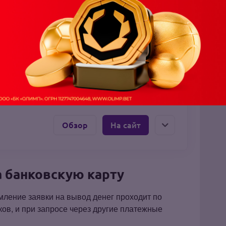
000 ₽, то беттор должен
. При этом нужно учитывать, что
лько сумма чистого выигрыша.
Обзор
На сайт
а банковскую карту
мление заявки на вывод денег проходит по
ков, и при запросе через другие платежные