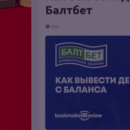
Балтбет
834