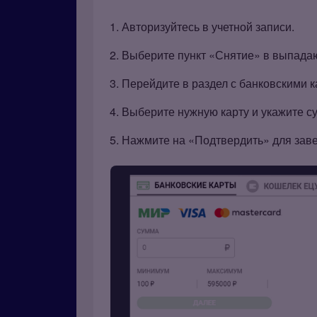
Авторизуйтесь в учетной записи.
Выберите пункт «Снятие» в выпада
Перейдите в раздел с банковскими к
Выберите нужную карту и укажите с
Нажмите на «Подтвердить» для зав