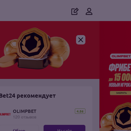
Bet24 рекомендует
OLIMPBET
4.86
120 отзывов
Обзор
На сайт