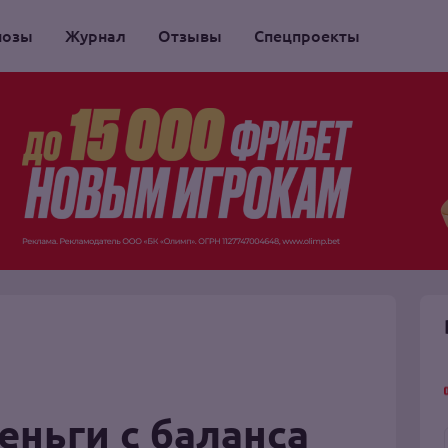
нозы
Журнал
Отзывы
Спецпроекты
еньги с баланса