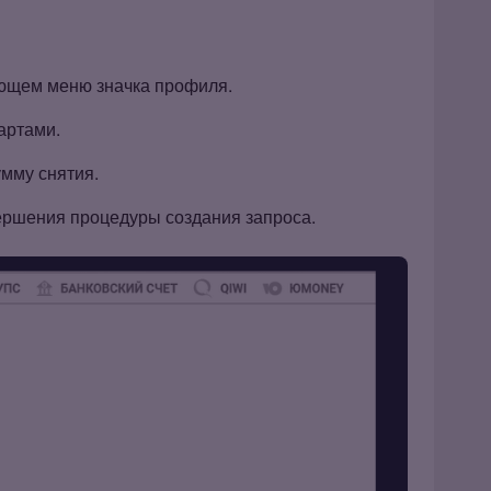
ющем меню значка профиля.
артами.
умму снятия.
ершения процедуры создания запроса.