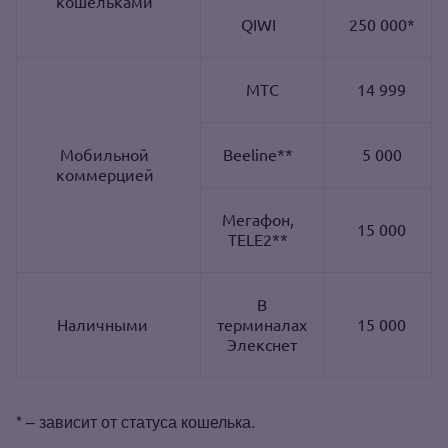
кошельками
QIWI
250 000*
МТС
14 999
Мобильной
Beeline**
5 000
коммерцией
Мегафон,
15 000
TELE2**
В
Наличными
терминалах
15 000
Элекснет
* – зависит от статуса кошелька.