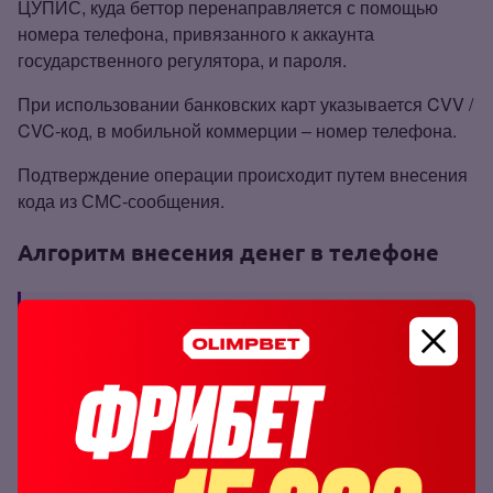
ЦУПИС, куда беттор перенаправляется с помощью
номера телефона, привязанного к аккаунта
государственного регулятора, и пароля.
При использовании банковских карт указывается CVV /
CVC‑код, в мобильной коммерции – номер телефона.
Подтверждение операции происходит путем внесения
кода из СМС‑сообщения.
Алгоритм внесения денег в телефоне
Дизайн и интерфейс мобильной версии
betcity.ru и приложения не отличаются.
Процедура пополнения осуществляется в скрытом
меню под тремя горизонтальными полосками в
верхнем левом углу экрана или в разделе «Баланс» в