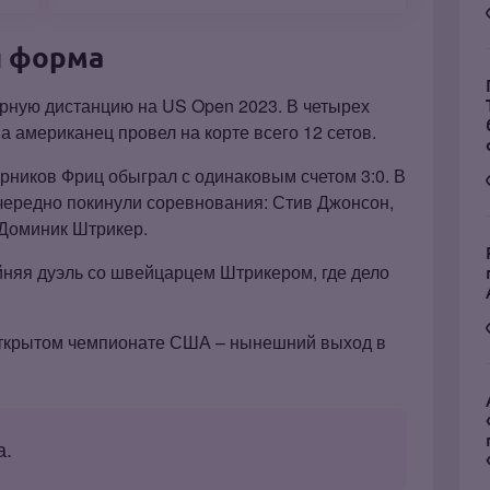
я форма
рную дистанцию на US Open 2023. В четырех
 американец провел на корте всего 12 сетов.
рников Фриц обыграл с одинаковым счетом 3:0. В
очередно покинули соревнования: Стив Джонсон,
 Доминик Штрикер.
няя дуэль со швейцарцем Штрикером, где дело
ткрытом чемпионате США – нынешний выход в
а.