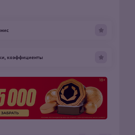
ннис
авки, коэффициенты