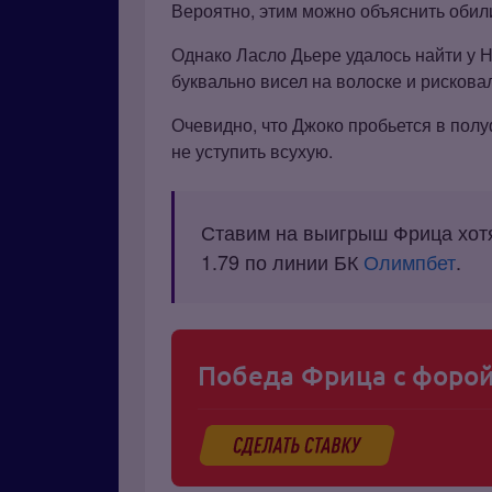
Вероятно, этим можно объяснить обилие
Однако Ласло Дьере удалось найти у 
буквально висел на волоске и рисковал
Очевидно, что Джоко пробьется в пол
не уступить всухую.
Ставим на выигрыш Фрица хот
1.79 по линии БК
Олимпбет
.
Победа Фрица с форой 