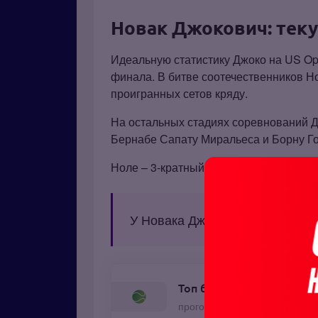
Новак Джокович: тек
Идеальную статистику Джоко на US Ope
финала. В битве соотечественников Но
проигранных сетов кряду.
На остальных стадиях соревнований 
Бернабе Сапату Миральеса и Борну Го
Ноле – 3‑кратный победитель Открытог
У Новака Джоковича вторая стр
Топ букмекеров: теннис
проголосовало 292