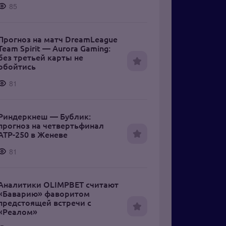
85
Прогноз на матч DreamLeague
Team Spirit — Aurora Gaming:
без третьей карты не
обойтись
81
Риндеркнеш — Бублик:
прогноз на четвертьфинал
ATP-250 в Женеве
81
Аналитики OLIMPBET считают
«Баварию» фаворитом
предстоящей встречи с
«Реалом»