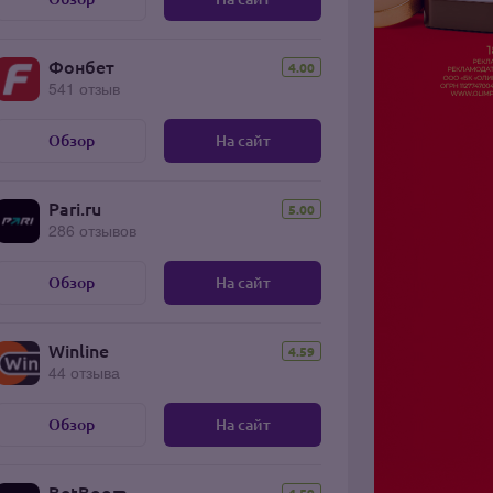
Фонбет
4.00
541 отзыв
Обзор
На сайт
Pari.ru
5.00
286 отзывов
Обзор
На сайт
Winline
4.59
44 отзыва
Обзор
На сайт
BetBoom