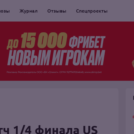
нозы
Журнал
Отзывы
Спецпроекты
тч 1/4 финала US