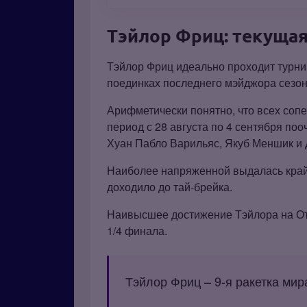
Тэйлор Фриц: текуща
Тэйлор Фриц идеально проходит турни
поединках последнего мэйджора сезона
Арифметически понятно, что всех сопе
период с 28 августа по 4 сентября по
Хуан Пабло Варильяс, Якуб Меншик и
Наиболее напряженной выдалась край
доходило до тай‑брейка.
Наивысшее достижение Тэйлора на О
1/4 финала.
Тэйлор Фриц – 9‑я ракетка мир