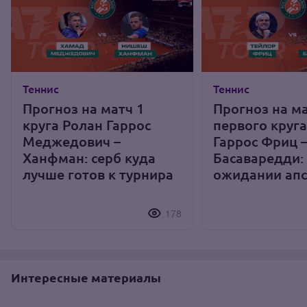
Теннис
Теннис
Прогноз на матч 1
Прогноз на м
круга Ролан Гаррос
первого круг
Меджедович –
Гаррос Фриц 
Ханфман: серб куда
Басаваредди:
лучше готов к турнира
ожидании апс
178
Интересные материалы