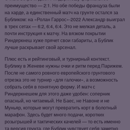
преимущество — 2:1. Но обе победы француза были
на харде, а единственный матч на грунте остался за
Бубликом: на «Ролан Гаррос»‑2022 Александр выиграл
в трех сетах — 6:2, 6:4, 6:4. Это не мелкая деталь, а
почти инструкция к матчу. На вязком покрытии
Риндеркнеш хуже прячет свои габариты, а Бублик
лучше раскрывает свой арсенал.
Плюс есть и рейтинговый, и турнирный контекст.
Бублику в Женеве нужны очки и ритм перед Парижем.
После не самого ровного европейского грунтового
отрезка это не турнир «для галочки», а возможность
собрать себя в понятную форму. И матч с
Риндеркнешем для этого даже удобен: соперник
опасный, но читаемый. Не Баес, не Навоне и не
Муньяр, которые могут превратить корт в болотный
марафон. Здесь будет много подачи, коротких
розыгрышей и тактических качелей — то есть именно
та версия грунта, где Бублик чувствует себя заметно