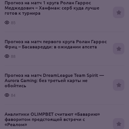
Прогноз на матч 1 круга Ролан Гаррос
Меджедович – Ханфман: серб куда лучше
готов к турнира
85
Прогноз на матч первого круга Ролан Гаррос
Фриц – Басаваредди: в ожидании апсета
88
Прогноз на матч DreamLeague Team Spirit —
Aurora Gaming: без третьей карты не
обойтись
84
Аналитики OLIMPBET считают «Баварию»
фаворитом предстоящей встречи с
«Реалом»