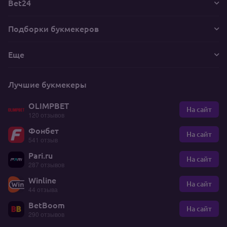
Bet24
Подборки букмекеров
Еще
Лучшие букмекеры
OLIMPBET
На сайт
120 отзывов
Фонбет
На сайт
541 отзыв
Pari.ru
На сайт
287 отзывов
Winline
На сайт
44 отзыва
BetBoom
На сайт
290 отзывов