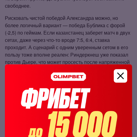
свободнее.
Рисковать чистой победой Александра можно, но
более логичный вариант — победа Бублика с форой
(‑2,5) по геймам. Если казахстанец заберет матч в двух
сетах, даже через что‑то вроде 7:5, 6:4, ставка
проходит. А сценарий с одним уверенным сетом в его
пользу тоже вполне реален: Риндеркнеш уже показал
против Дьере, что может просесть после напряженной
концовки партии.
Прогноз: победа Бублика с форой (‑2,5) по
геймам за 1.95
Победа Бублика с форой (-2,5) по геймам