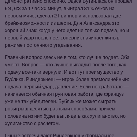
демонстративно спокойно. Эдаса Бутвиласа он прошел
6:4, 6:3 за 1 час 20 минут, выиграл 81% очков на
первом мяче, сделал 21 виннер и использовал две
брейк‑возможности из шести. Для Александра это
хороший знак: когда у него идет не только подача, но и
первый удар после нее, соперник начинает жить в
режиме постоянного угадывания.
Главный вопрос здесь не в том, кто лучше подает. Оба
умеют. Вопрос — кто лучше выглядит после того, как
подачу все‑таки вернули. И вот тут преимущество у
Бублика. Риндеркнеш — игрок более прямолинейный:
подача, первый удар, давление. Если не сработало —
начинается обычная грунтовая работа, где француз
уже не так убедителен. Бублик же может сыграть
розыгрыш десятью разными способами, причем
половина из них будет выглядеть как хулиганство, но
хулиганство с расчетом.
Очные встречи дают Риндеркнешу формальное