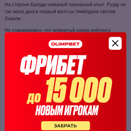
На стороне Броуди немалый турнирный опыт. Рууду не
так легко дался первый матч на Уимблдоне против
Локоли.
Не сомневаемся, что четвертый номер рейтинга
пройдет в 1/16 финала. Однако этот путь не будет
легким.
Ставим с коэффициентом 1.90 по линии БК
Олимпбет
на то, что Броуди поборется и в
итоге не проиграет с разницей в семь геймов
и более.
Победа Броуди с форой +6.5 геймов
коэффициент:
1.90