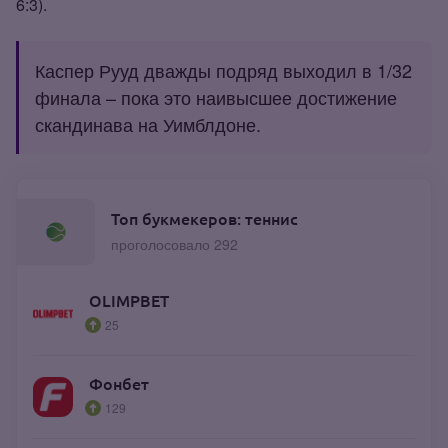
6:3).
Каспер Рууд дважды подряд выходил в 1/32
финала – пока это наивысшее достижение
скандинава на Уимблдоне.
Топ букмекеров: теннис
проголосовало 292
OLIMPBET
25
Фонбет
129