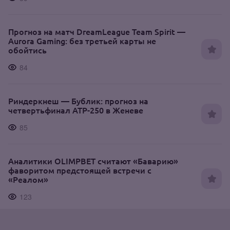
Прогноз на матч DreamLeague Team Spirit —
Aurora Gaming: без третьей карты не
обойтись
84
Риндеркнеш — Бублик: прогноз на
четвертьфинал ATP-250 в Женеве
85
Аналитики OLIMPBET считают «Баварию»
фаворитом предстоящей встречи с
«Реалом»
123