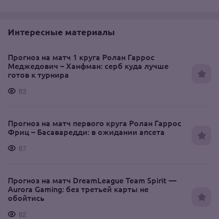
Интересные материалы
Прогноз на матч 1 круга Ролан Гаррос
Меджедович – Ханфман: серб куда лучше
готов к турнира
83
Прогноз на матч первого круга Ролан Гаррос
Фриц – Басаваредди: в ожидании апсета
87
Прогноз на матч DreamLeague Team Spirit —
Aurora Gaming: без третьей карты не
обойтись
82