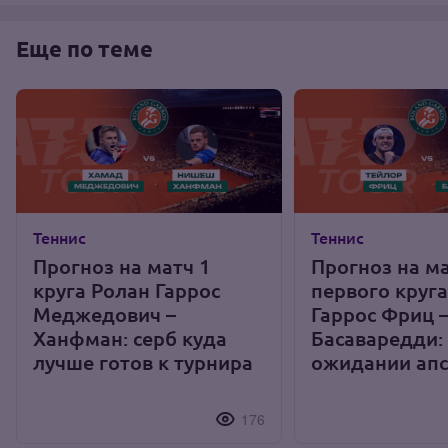
Еще по теме
Теннис
Теннис
Прогноз на матч 1
Прогноз на м
круга Ролан Гаррос
первого круг
Меджедович –
Гаррос Фриц 
Ханфман: серб куда
Басаваредди:
лучше готов к турнира
ожидании апс
176