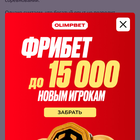
Однако считаем, что богатый опыт не позволит
экс‑первой ракетке мира проиграть «в одну калитку».
Ставим на победу чешки с форой (+5,5) и
коэффициентом 1.90 по линии БК
Олимпбет
.
Победа Плишковой с форой (+5,5)
коэффициент:
1.90
Читайте также: