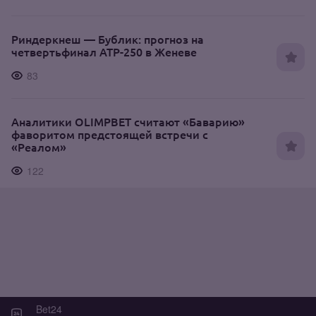
Риндеркнеш — Бублик: прогноз на
четвертьфинал ATP-250 в Женеве
83
Аналитики OLIMPBET считают «Баварию»
фаворитом предстоящей встречи с
«Реалом»
122
Bet24