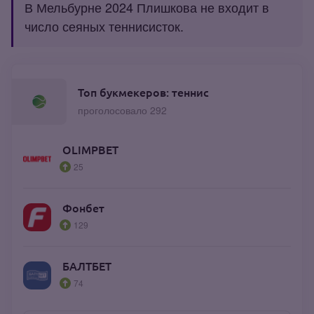
В Мельбурне 2024 Плишкова не входит в
число сеяных теннисисток.
Топ букмекеров: теннис
проголосовало 292
OLIMPBET
25
Фонбет
129
БАЛТБЕТ
74