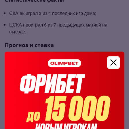
СКА выиграл 3 из 4 последних игр дома;
ЦСКА проиграл 6 из 7 предыдущих матчей на
выезде.
Прогноз и ставка
ЦСКА нестабильно играет в этом сезоне и слабо
смотрится на выезде. В матчах против СКА у
подопечных Сергея Федорова не получается навязать
свою игру. Считаем, что в очередной раз питерцы
окажутся сильнее. Предлагаем ставку на чистую
победу первых.
Прогнозируем выигрыш СКА с
коэффициентом 1.93 по линии БК
OLIMPBET
.