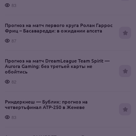
83
Прогноз на матч первого круга Ролан Гаррос
Фриц – Басаваредди: в ожидании апсета
87
Прогноз на матч DreamLeague Team Spirit —
Aurora Gaming: без третьей карты не
обойтись
82
Риндеркнеш — Бублик: прогноз на
четвертьфинал ATP-250 в Женеве
83