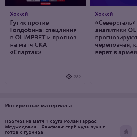
Хоккей
Хоккей
Гутик против
«Северсталь»
Голдобина: спецлиния
аналитики O
в OLIMPBET и прогноз
прогнозируют
на матч СКА –
череповчан, 
«Спартак»
верят в арме
282
Интересные материалы
Прогноз на матч 1 круга Ролан Гаррос
Меджедович – Ханфман: серб куда лучше
готов к турнира