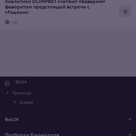
Аналитики OLIMPBET считают «Баварию»
фаворитом предстоящей встречи с
«Реалом»
122
Bet24
Прогнозы
Хоккей
Bet24
Подборки букмекеров