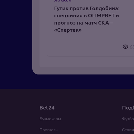
Гутик против Голдобина:
спецлиния в OLIMPBET и
прогноз на матч СКА –
«Спартак»
2
Bet24
Под
Букмекеры
Футбо
Прогнозы
Ставк