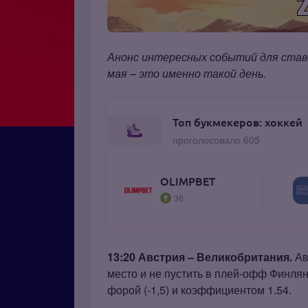
Анонс интересных событий для ставо
мая – это именно такой день.
Топ букмекеров: хоккей
проголосовало 605
OLIMPBET
36
13:20 Австрия – Великобритания.
Ав
место и не пустить в плей‑офф Финлян
форой (‑1,5) и коэффициентом 1.54.