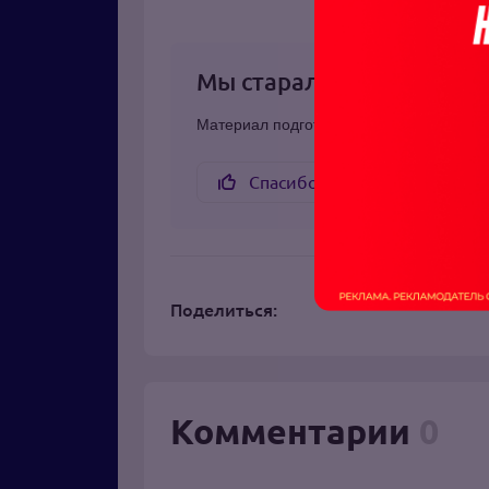
Мы старались для вас!
Материал подготовлен командой RR
Спасибо
0
Поделиться:
Комментарии
0