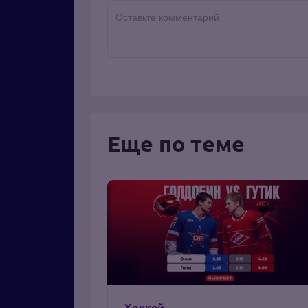
Оставьте комментарий
Еще по теме
Хоккей