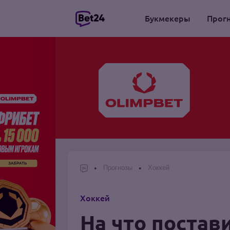
Букмекеры
Прог
Прогнозы
Хоккей
Хоккей
На что постав