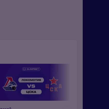
оккей
Хоккей