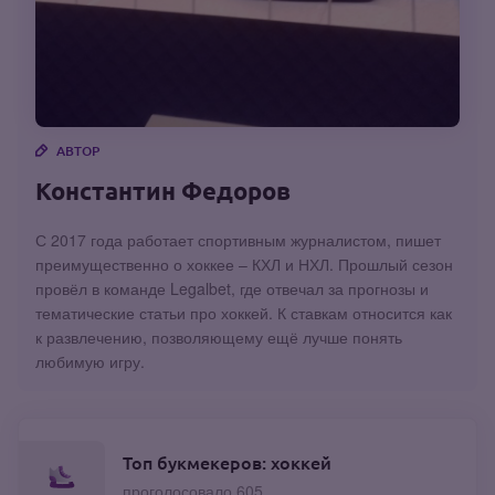
АВТОР
Константин Федоров
С 2017 года работает спортивным журналистом, пишет
преимущественно о хоккее – КХЛ и НХЛ. Прошлый сезон
провёл в команде Legalbet, где отвечал за прогнозы и
тематические статьи про хоккей. К ставкам относится как
к развлечению, позволяющему ещё лучше понять
любимую игру.
Топ букмекеров: хоккей
проголосовало 605