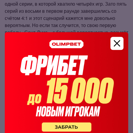
одной серии, в которой хватило четырёх игр. Зато пять
серий из восьми в первом раунде завершились со
счётом 4:1 и этот сценарий кажется мне довольно
вероятным. Но если так случится, то свою первую
победу «Сент‑Луис», с большой вероятностью, возьмёт
на своей площадке, а из «Колорадо» уедет со счётом
0:2.
Другие
букмекеры России
предлагают следующие
коэффициенты:
Букмекер
Коэффициент
Олимп
1.56
Фонбет
1.55