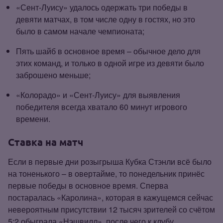
«Сент‑Луису» удалось одержать три победы в
девяти матчах, в том числе одну в гостях, но это
было в самом начале чемпионата;
Пять шайб в основное время – обычное дело для
этих команд, и только в одной игре из девяти было
заброшено меньше;
«Колорадо» и «Сент‑Луису» для выявления
победителя всегда хватало 60 минут игрового
времени.
Ставка на матч
Если в первые дни розыгрыша Кубка Стэнли всё было
на тоненького – в овертайме, то понедельник принёс
первые победы в основное время. Сперва
постаралась «Каролина», которая в кажущемся сейчас
невероятным присутствии 12 тысяч зрителей со счётом
5:2 обыграла «Нэшвилл», после чего к клубу