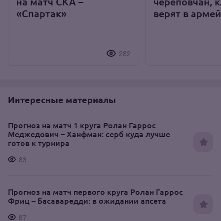
на матч СКА –
череповчан, 
«Спартак»
верят в арме
282
Интересные материалы
Прогноз на матч 1 круга Ролан Гаррос
Меджедович – Ханфман: серб куда лучше
готов к турнира
83
Прогноз на матч первого круга Ролан Гаррос
Фриц – Басаваредди: в ожидании апсета
87