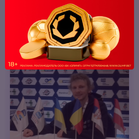
Pin‑Up
1.53
Игра между «Колорадо» и «Сент‑Луисом» состоится в
четверг, 20‑го мая в 5:30 по московскому времени.