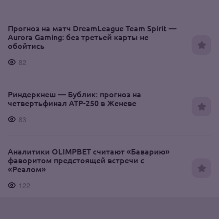
Прогноз на матч DreamLeague Team Spirit —
Aurora Gaming: без третьей карты не
обойтись
82
Риндеркнеш — Бублик: прогноз на
четвертьфинал ATP-250 в Женеве
83
Аналитики OLIMPBET считают «Баварию»
фаворитом предстоящей встречи с
«Реалом»
122