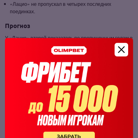
«Лацио» не пропускал в четырех последних
поединках.
Прогноз
У «Лацио» второй показатель по пропущенным голам в
Серии А. Надежная оборона – конек команды
Маурицио Сарри.
Ожидаем, что «Рома» попытается найти бреши в
защите земляков, но добьется успеха не более одного
раза. Ставим на тотал номинальных гостей меньше 1.0
с коэффициентом 1.80 по линии БК «
Олимпбет
» .
Инд. тотал «Ромы» меньше 1
коэффициент:
1.80