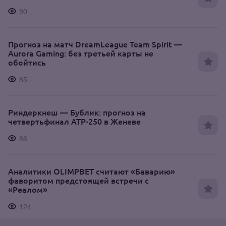
90
Прогноз на матч DreamLeague Team Spirit —
Aurora Gaming: без третьей карты не
обойтись
85
Риндеркнеш — Бублик: прогноз на
четвертьфинал ATP-250 в Женеве
86
Аналитики OLIMPBET считают «Баварию»
фаворитом предстоящей встречи с
«Реалом»
124