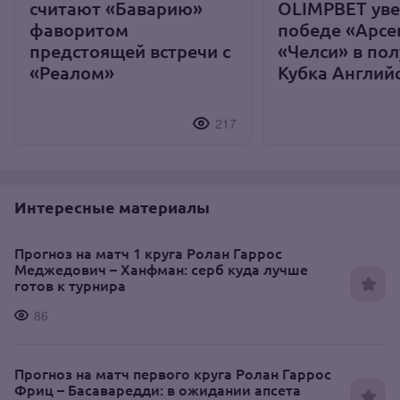
считают «Баварию»
OLIMPBET уве
фаворитом
победе «Арсе
предстоящей встречи с
«Челси» в по
«Реалом»
Кубка Англий
217
Интересные материалы
Прогноз на матч 1 круга Ролан Гаррос
Меджедович – Ханфман: серб куда лучше
готов к турнира
86
Прогноз на матч первого круга Ролан Гаррос
Фриц – Басаваредди: в ожидании апсета