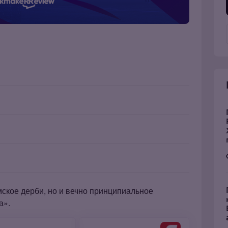
имское дерби, но и вечно принципиальное
а».