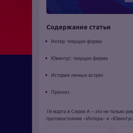
Содержание статьи
Интер: текущая форма
Ювентус: текущая форма
История личных встреч
Прогноз
19 марта в Серии А – это не только р
противостояние «Интера» и «Ювентус