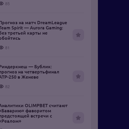
85
Прогноз на матч DreamLeague
Team Spirit — Aurora Gaming:
без третьей карты не
обойтись
81
Риндеркнеш — Бублик:
прогноз на четвертьфинал
ATP-250 в Женеве
82
Аналитики OLIMPBET считают
«Баварию» фаворитом
предстоящей встречи с
«Реалом»