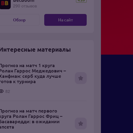
4.59
290 отзывов
Обзор
На сайт
Интересные материалы
Прогноз на матч 1 круга
Ролан Гаррос Меджедович –
Ханфман: серб куда лучше
готов к турнира
82
Прогноз на матч первого
круга Ролан Гаррос Фриц –
Басаваредди: в ожидании
апсета