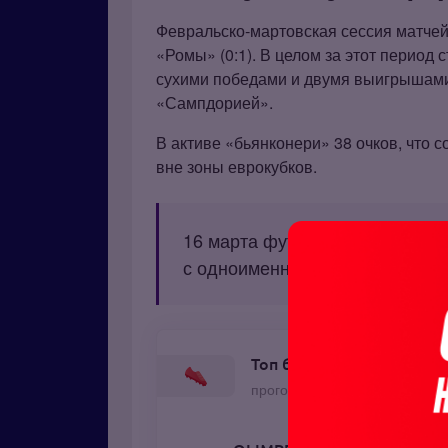
Февральско‑мартовская сессия матче
«Ромы» (0:1). В целом за этот период
сухими победами и двумя выигрышами 
«Сампдорией».
В активе «бьянконери» 38 очков, что 
вне зоны еврокубков.
16 марта футболисты Массими
с одноименным клубом ответны
Топ букмекеров: футбол
проголосовало 805