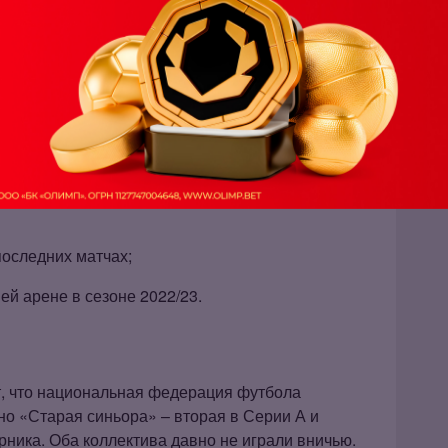
Фонбет
БАЛТБЕТ
347
279
еч
лась в пользу «Ювентуса» (2:0).
последних матчах;
й арене в сезоне 2022/23.
т, что национальная федерация футбола
но «Старая синьора» – вторая в Серии А и
ника. Оба коллектива давно не играли вничью.