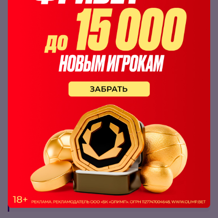
Хорваты имеют запредельную мотивацию не
провалиться на ЧЕ, а итальянцы превосходят их в
классе и не намерены им уступать. Обе команды
достаточно результативны, что подтверждает их
статистика на чемпионатах Европы и в личных
противостояниях.
Хорватия еще ни разу не проигрывала Италии и есть
основания полагать, что она не сделает этого вновь.
С учетом всех перечисленных факторов можно
поставить на результативный футбол с ничьей или
победой балканской команды.
В линии букмекерской конторы
Olimpbet
для
этого есть ставка «1Х и обе забьют» с
коэффициентом 2.30.