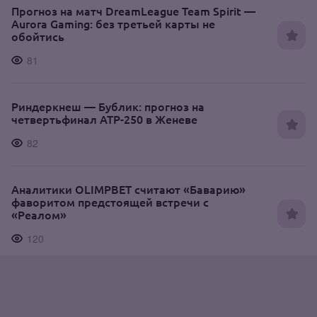
Прогноз на матч DreamLeague Team Spirit —
Aurora Gaming: без третьей карты не
обойтись
81
Риндеркнеш — Бублик: прогноз на
четвертьфинал ATP-250 в Женеве
82
Аналитики OLIMPBET считают «Баварию»
фаворитом предстоящей встречи с
«Реалом»
120