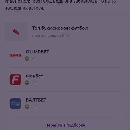
уйдет с поля без гола, ведь она забивала в 13 из 16
последних встреч.
Топ букмекеров: футбол
проголосовало 805
OLIMPBET
43
Фонбет
347
БАЛТБЕТ
279
Перейти в подборку