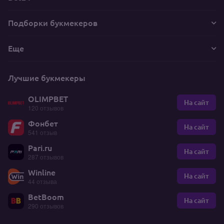
Подборки букмекеров
Еще
Лучшие букмекеры
OLIMPBET
На сайт
120 отзывов
Фонбет
На сайт
541 отзыв
Pari.ru
На сайт
287 отзывов
Winline
На сайт
44 отзыва
BetBoom
На сайт
290 отзывов