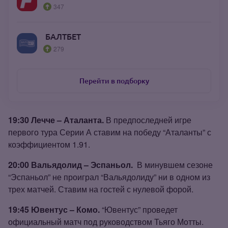
347
БАЛТБЕТ
279
Перейти в подборку
19:30 Лечче – Аталанта.
В предпоследней игре
первого тура Серии А ставим на победу “Аталанты” с
коэффициентом 1.91.
20:00 Вальядолид – Эспаньол.
В минувшем сезоне
“Эспаньол” не проиграл “Вальядолиду” ни в одном из
трех матчей. Ставим на гостей с нулевой форой.
19:45 Ювентус – Комо.
“Ювентус” проведет
официальный матч под руководством Тьяго Мотты.