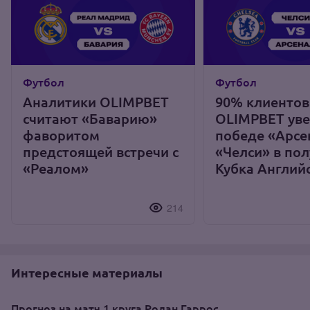
Футбол
Футбол
Аналитики OLIMPBET
90% клиентов
считают «Баварию»
OLIMPBET уве
фаворитом
победе «Арсе
предстоящей встречи с
«Челси» в по
«Реалом»
Кубка Англий
214
Интересные материалы
Прогноз на матч 1 круга Ролан Гаррос