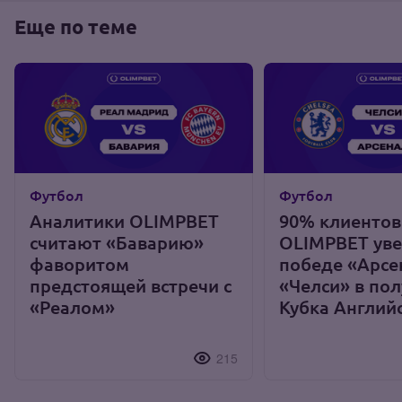
Еще по теме
Футбол
Футбол
Аналитики OLIMPBET
90% клиентов
считают «Баварию»
OLIMPBET уве
фаворитом
победе «Арсе
предстоящей встречи с
«Челси» в по
«Реалом»
Кубка Англий
215