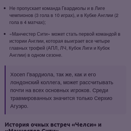
Не пропускает команда Гвардиолы и в Лиге
чемпионов (3 гола в 10 играх), и в Кубке Англии (2
гола в 4 матчах);
«Манчестер Сити» может стать первой командой в
истории Англии, которая выиграет все четыре
главных трофей (АПЛ, ЛЧ, Кубок Лиги и Кубок
Англии) в одном сезоне.
Хосеп Гвардиола, так же, как и его
лондонский коллега, может рассчитывать
почти на всех основных игроков. Среди
травмированных значится только Серхио
Агуэро.
История очных встреч «Челси» и
«Манчестер Сити»