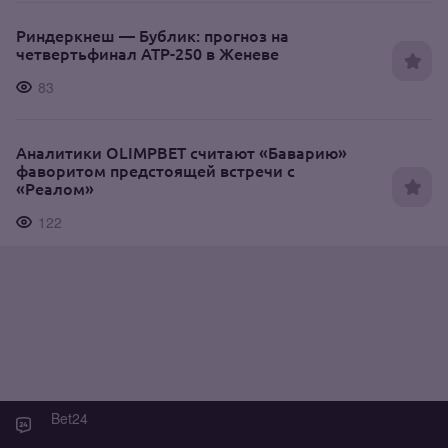
Риндеркнеш — Бублик: прогноз на
четвертьфинал ATP-250 в Женеве
83
Аналитики OLIMPBET считают «Баварию»
фаворитом предстоящей встречи с
«Реалом»
122
Bet24