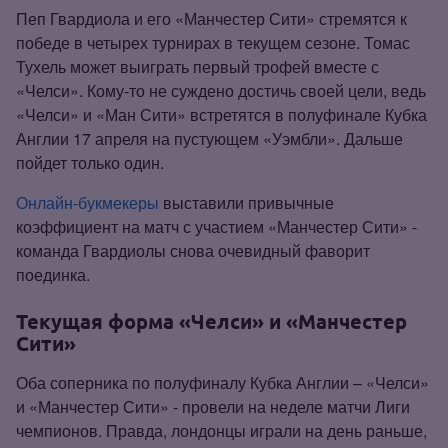
Пеп Гвардиола и его «Манчестер Сити» стремятся к
победе в четырех турнирах в текущем сезоне. Томас
Тухель может выиграть первый трофей вместе с
«Челси». Кому‑то не суждено достичь своей цели, ведь
«Челси» и «Ман Сити» встретятся в полуфинале Кубка
Англии 17 апреля на пустующем «Уэмбли». Дальше
пойдет только один.
Онлайн‑букмекеры
выставили привычные
коэффициент на матч с участием «Манчестер Сити» -
команда Гвардиолы снова очевидный фаворит
поединка.
Текущая форма «Челси» и «Манчестер
Сити»
Оба соперника по полуфиналу Кубка Англии – «Челси»
и «Манчестер Сити» - провели на неделе матчи Лиги
чемпионов. Правда, лондонцы играли на день раньше,