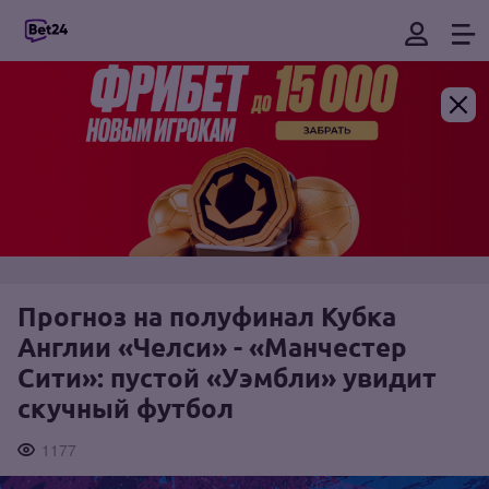
Прогноз на полуфинал Кубка
Англии «Челси» - «Манчестер
Сити»: пустой «Уэмбли» увидит
скучный футбол
1177