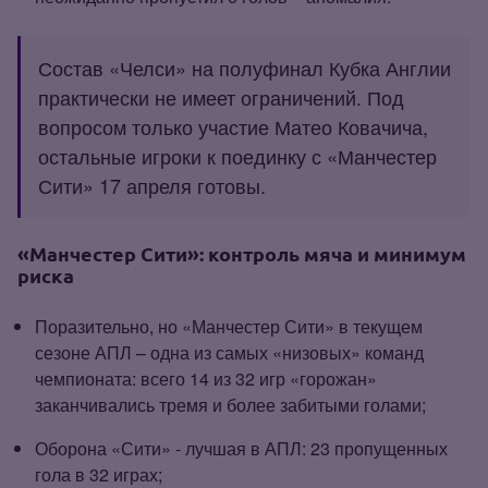
Состав «Челси» на полуфинал Кубка Англии
практически не имеет ограничений. Под
вопросом только участие Матео Ковачича,
остальные игроки к поединку с «Манчестер
Сити» 17 апреля готовы.
«Манчестер Сити»: контроль мяча и минимум
риска
Поразительно, но «Манчестер Сити» в текущем
сезоне АПЛ – одна из самых «низовых» команд
чемпионата: всего 14 из 32 игр «горожан»
заканчивались тремя и более забитыми голами;
Оборона «Сити» - лучшая в АПЛ: 23 пропущенных
гола в 32 играх;