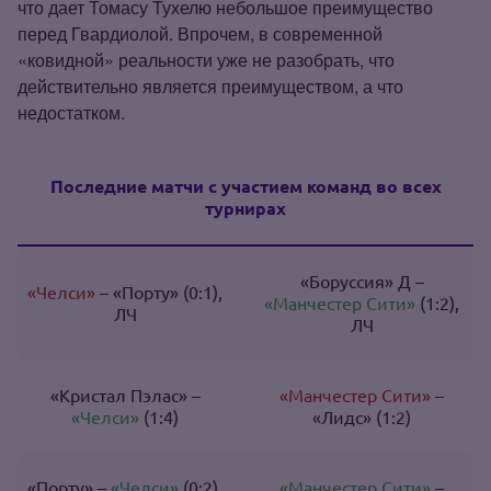
что дает Томасу Тухелю небольшое преимущество
перед Гвардиолой. Впрочем, в современной
«ковидной» реальности уже не разобрать, что
действительно является преимуществом, а что
недостатком.
Последние матчи с участием команд во всех
турнирах
«Боруссия» Д –
«Челси»
– «Порту» (0:1),
«Манчестер Сити»
(1:2),
ЛЧ
ЛЧ
«Кристал Пэлас» –
«Манчестер Сити»
–
«Челси»
(1:4)
«Лидс» (1:2)
«Порту» –
«Челси»
(0:2),
«Манчестер Сити»
–