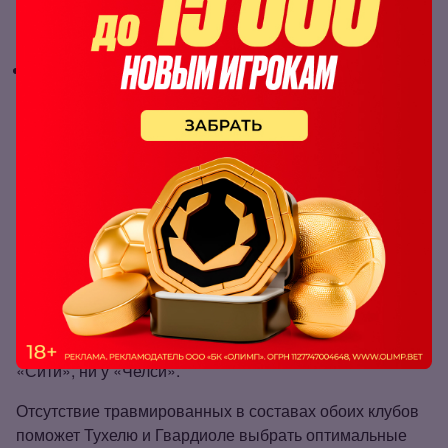
тренерской карьере не пересекались. Матч 17
апреля станет их дебютной игрой;
«Манчестер Сити» забил в 15 из 17 последних
матчей против «Челси» хотя бы один гол. «Челси» не
забил в 8 случаях из 17.
Прогноз на матч «Челси» - «Манчестер
Сити»
Сложно представить, что «Челси» и «Манчестер Сити»
после игр на неделе в Лиге чемпионов выдадут
спектакль в полуфинале Кубка Англии 17 апреля.
Команды играют в похожий футбол: акцент на контроле
мяча и минимум ошибок в обороне. Никакой острой
необходимости забивать в основное время нет ни у
«Сити», ни у «Челси».
Отсутствие травмированных в составах обоих клубов
поможет Тухелю и Гвардиоле выбрать оптимальные