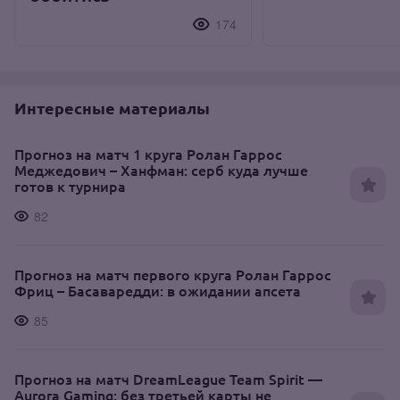
174
Интересные материалы
Прогноз на матч 1 круга Ролан Гаррос
Меджедович – Ханфман: серб куда лучше
готов к турнира
82
Прогноз на матч первого круга Ролан Гаррос
Фриц – Басаваредди: в ожидании апсета
85
Прогноз на матч DreamLeague Team Spirit —
Aurora Gaming: без третьей карты не