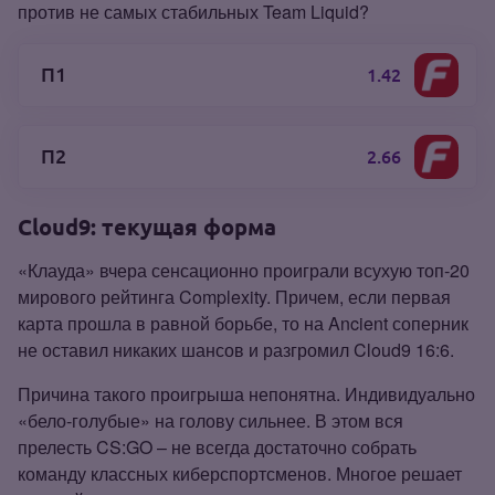
против не самых стабильных Team Liquid?
П1
1.42
П2
2.66
Cloud9: текущая форма
«Клауда» вчера сенсационно проиграли всухую топ‑20
мирового рейтинга Complexity. Причем, если первая
карта прошла в равной борьбе, то на Ancient соперник
не оставил никаких шансов и разгромил Cloud9 16:6.
Причина такого проигрыша непонятна. Индивидуально
«бело‑голубые» на голову сильнее. В этом вся
прелесть CS:GO – не всегда достаточно собрать
команду классных киберспортсменов. Многое решает