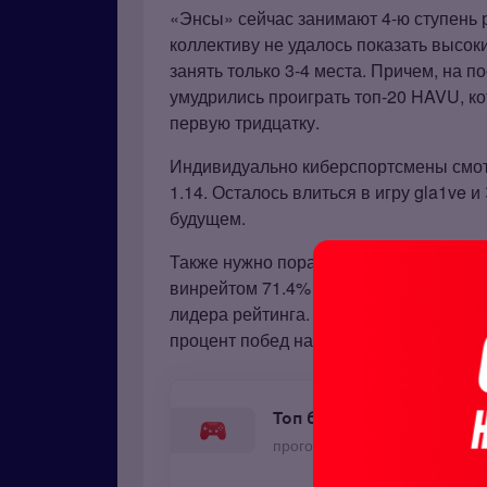
«‎Энсы» сейчас занимают 4‑ю ступень 
коллективу не удалось показать высоки
занять только 3‑4 места. Причем, на 
умудрились проиграть топ‑20 HAVU, к
первую тридцатку.
Индивидуально киберспортсмены смот
1.14. Осталось влиться в игру gla1ve 
будущем.
Также нужно поработать и над некото
винрейтом 71.4% и Nuke с 57.1%. Оста
лидера рейтинга. Anubis, Overpass и M
процент побед на них меньше 37.5%.
Топ букмекеров: киберс
проголосовало 63