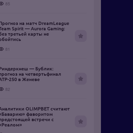
85
Прогноз на матч DreamLeague
Team Spirit — Aurora Gaming:
без третьей карты не
обойтись
81
Риндеркнеш — Бублик:
прогноз на четвертьфинал
ATP-250 в Женеве
82
Аналитики OLIMPBET считают
«Баварию» фаворитом
предстоящей встречи с
«Реалом»