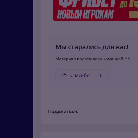
Мы старались для вас!
Материал подготовлен командой RR
Спасибо
0
Поделиться: