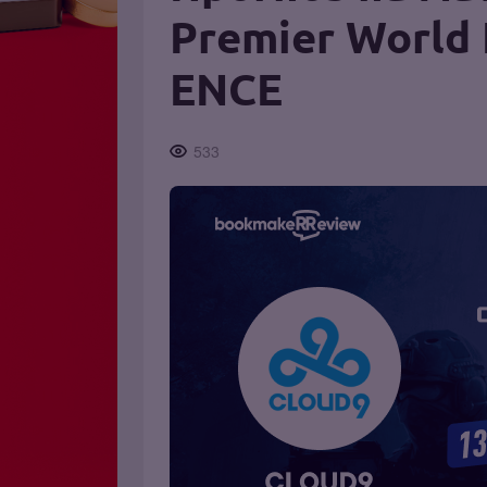
Premier World 
ENCE
533