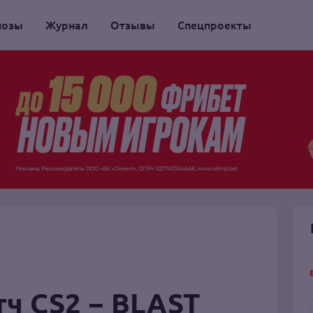
нозы
Журнал
Отзывы
Спецпроекты
тч CS2 − BLAST