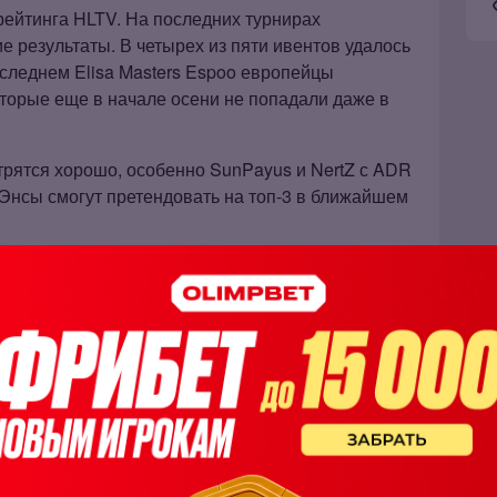
рейтинга HLTV. На последних турнирах
е результаты. В четырех из пяти ивентов удалось
последнем Elisa Masters Espoo европейцы
оторые еще в начале осени не попадали даже в
рятся хорошо, особенно SunPayus и NertZ с ADR
и Энсы смогут претендовать на топ‑3 в ближайшем
рыми картами. Лучшие мапы у ENCE Vertigo с
льные четыре смотрятся слабовато, как для
irage требуют серьезных доработок, потому что
порт
Перейти в подборку