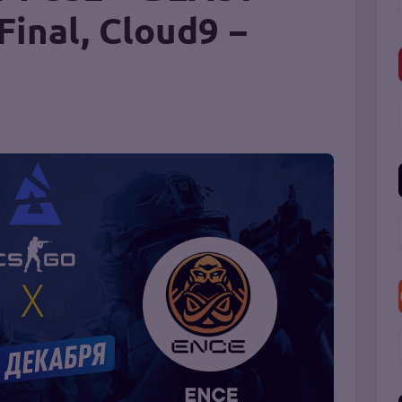
Final, Cloud9 −