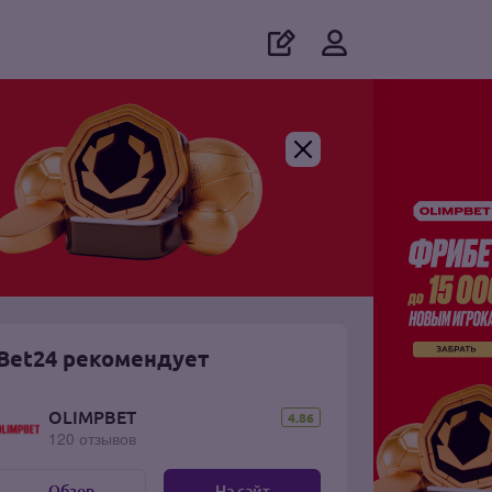
Bet24 рекомендует
OLIMPBET
4.86
120 отзывов
Обзор
На сайт