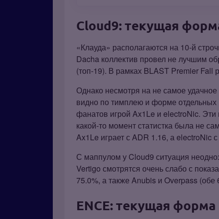
Cloud9: текущая форм
«Клауда‎» располагаются на 10‑й стро
Dacha коллектив провел не лучшим обр
(топ‑19). В рамках BLAST Premier Fall р
Однако несмотря на не самое удачное
видно по тимплею и форме отдельных 
фанатов игрой Ax1Le и electroNic. Эт
какой‑то момент статистка была не са
Ax1Le играет с ADR 1.16, а electroNic с 
С маппулом у Cloud9 ситуация неодноз
Vertigo смотрятся очень слабо с пока
75.0%, а также Anubis и Overpass (обе 
ENCE: текущая форма