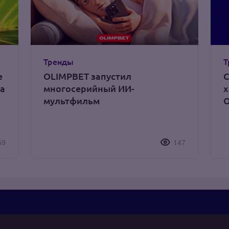
Тренды
Т
е
OLIMPBET запустил
С
та
многосерийный ИИ-
х
мультфильм
59
147