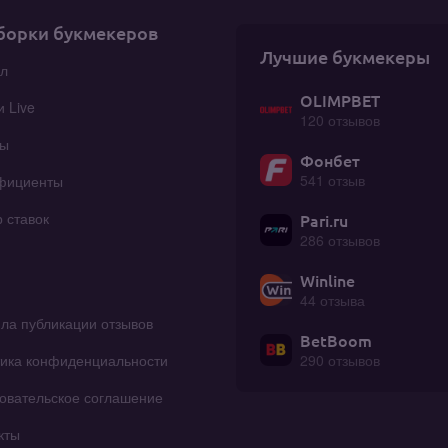
борки букмекеров
Лучшие букмекеры
л
OLIMPBET
и Live
120 отзывов
сы
Фонбет
541 отзыв
фициенты
 ставок
Pari.ru
286 отзывов
Winline
44 отзыва
ла публикации отзывов
BetBoom
ика конфиденциальности
290 отзывов
овательское соглашение
кты