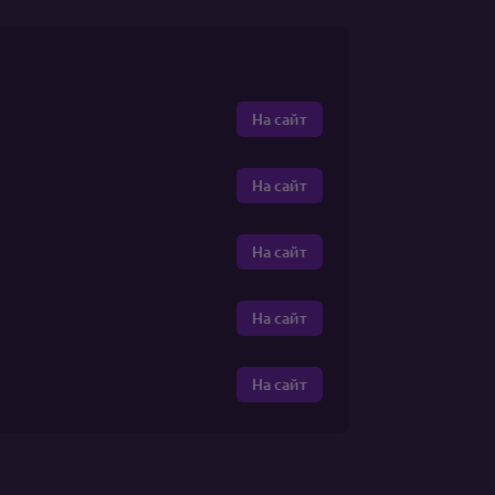
На сайт
На сайт
На сайт
На сайт
На сайт