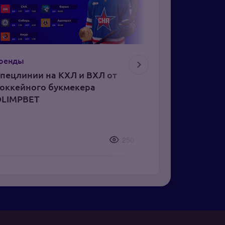
ренды
Тренды
пецлинии на КХЛ и ВХЛ от
Впервые в 
оккейного букмекера
OLIMPBET x
OLIMPBET
Новосибирс
250