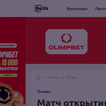
Букмекеры
Прог
Журнал
Тренды
Тренды
Матч открытия,