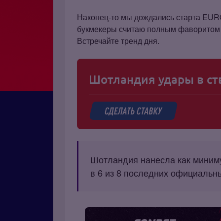
Наконец‑то мы дождались старта EURO
букмекеры считаю полным фаворитом х
Встречайте тренд дня.
Шотландия удары в ств
Шотландия нанесла как миниму
в 6 из 8 последних официальн