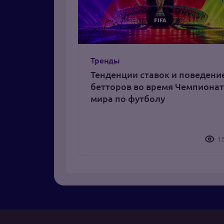
Тренды
Тенденции ставок и поведени
бетторов во время Чемпиона
мира по футболу
1