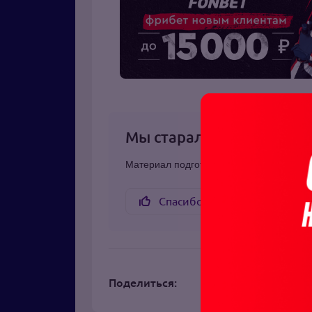
Мы старались для вас!
Материал подготовлен командой RR
Спасибо
0
Поделиться: