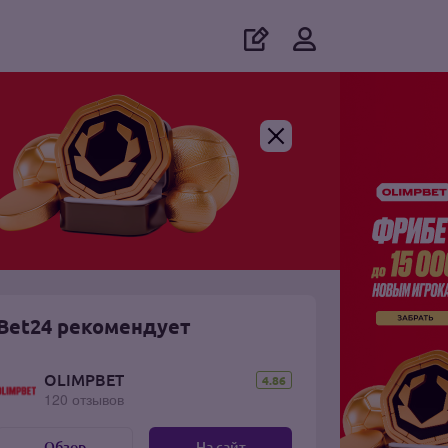
Bet24 рекомендует
OLIMPBET
4.86
120 отзывов
Обзор
На сайт