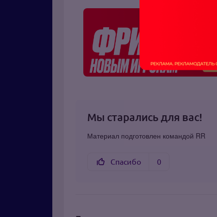
Мы старались для вас!
Материал подготовлен командой RR
Спасибо
0