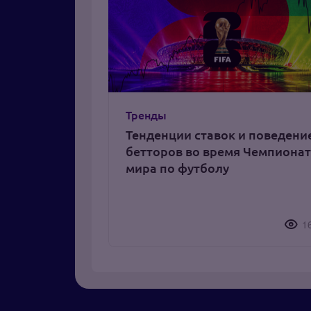
Тренды
Тенденции ставок и поведени
бетторов во время Чемпиона
мира по футболу
1