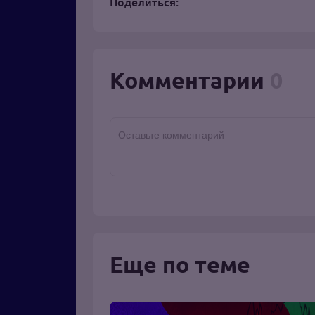
Поделиться:
Комментарии
0
Оставьте комментарий
Еще по теме