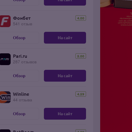
Фонбет
4.00
541 отзыв
Обзор
На сайт
Pari.ru
5.00
287 отзывов
Обзор
На сайт
Winline
4.59
44 отзыва
Обзор
На сайт
BetBoom