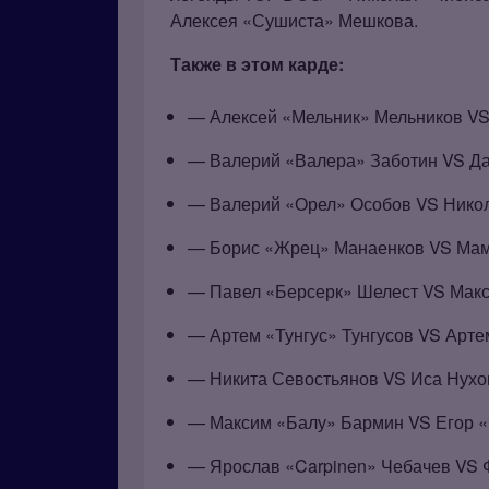
Алексея «Сушиста» Мешкова.
Также в этом карде:
— Алексей «Мельник» Мельников V
— Валерий «Валера» Заботин VS Да
— Валерий «Орел» Особов VS Нико
— Борис «Жрец» Манаенков VS Мам
— Павел «Берсерк» Шелест VS Макс
— Артем «Тунгус» Тунгусов VS Арте
— Никита Севостьянов VS Иса Нухо
— Максим «Балу» Бармин VS Егор 
— Ярослав «Carpinen» Чебачев VS 