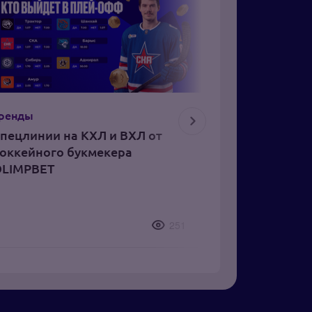
ренды
Тренды
пецлинии на КХЛ и ВХЛ от
«Фора Шай
оккейного букмекера
статистичес
OLIMPBET
матчи КХЛ 2
OLIMPBET
251