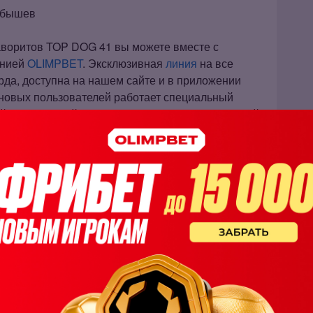
абышев
аворитов TOP DOG 41 вы можете вместе с
анией
OLIMPBET
. Эксклюзивная
линия
на все
арда, доступна на нашем сайте и в приложении
 новых пользователей работает специальный
й, чтоб каждый из вас мог ощутить максимальный
рнир TOP DOG 41, будет шанс забрать
ене, приняв участие в масштабном
LIMPBET
и получив возможность
нции Max, Наушников Apple AirPods
IR FORCE! Розыгрыш пройдет на
р Е).