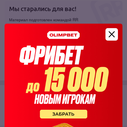
Мы старались для вас!
Материал подготовлен командой RR
Спасибо
0
Поделиться: