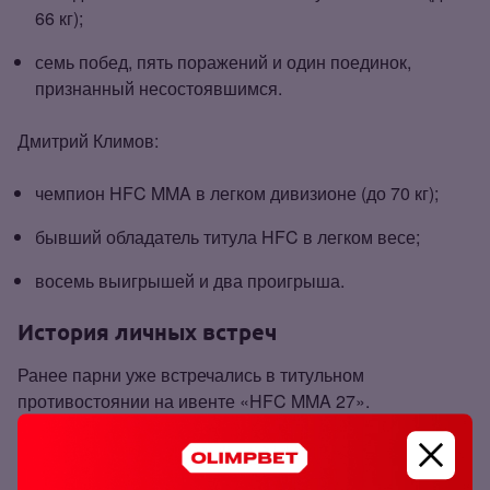
66 кг);
семь побед, пять поражений и один поединок,
признанный несостоявшимся.
Дмитрий Климов:
чемпион HFC MMA в легком дивизионе (до 70 кг);
бывший обладатель титула HFC в легком весе;
восемь выигрышей и два проигрыша.
История личных встреч
Ранее парни уже встречались в титульном
противостоянии на ивенте «HFC MMA 27».
Поединок был очень непредсказуемым и равным.
Бойцы продемонстрировали красочный матч, в