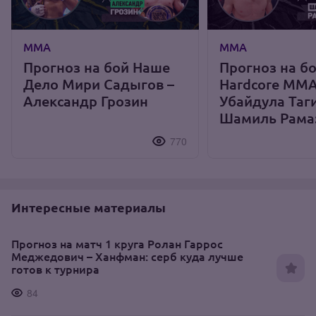
ММА
ММА
Прогноз на бой Наше
Прогноз на б
Дело Мири Садыгов –
Hardcore MM
Александр Грозин
Убайдула Таг
Шамиль Рама
770
Интересные материалы
Прогноз на матч 1 круга Ролан Гаррос
Меджедович – Ханфман: серб куда лучше
готов к турнира
84