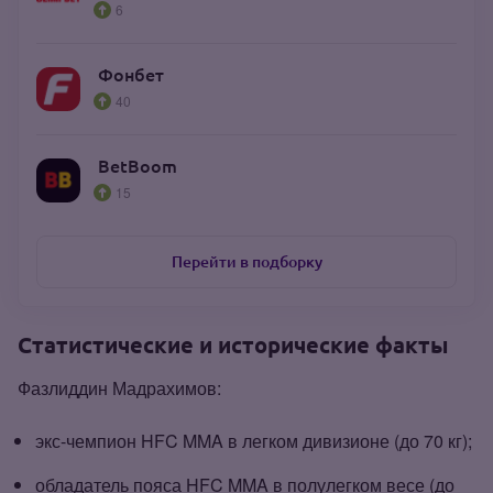
6
Фонбет
40
BetBoom
15
Перейти в подборку
Статистические и исторические факты
Фазлиддин Мадрахимов:
экс‑чемпион HFC MMA в легком дивизионе (до 70 кг);
обладатель пояса HFC MMA в полулегком весе (до