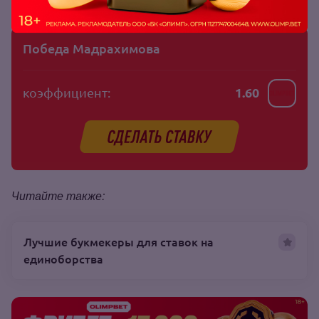
Победа Мадрахимова
коэффициент:
1.60
Читайте также:
Лучшие букмекеры для ставок на
единоборства