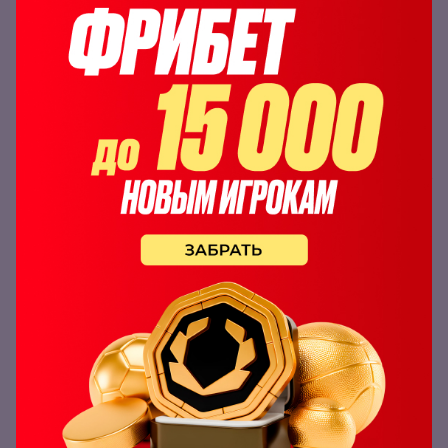
котором инициатива переходила из рук в руки.
В третьем раунде Мадрахимов поймал визави на
ошибке и засабмитил приемом «треугольник».
Прогноз на бой Мадрахимов – Климов
С предыдущей баталии спортсмены выросли в
геометрической прогрессии. Поэтому зрителей ожидает
ожесточенная и напряженная дуэль. Каждый из бойцов
способен одержать верх над оппонентом с
вероятностью 50%.
Однако вряд ли Дмитрию удастся также держать
Фазлиддина у сетки, как Тагира Хибиева. В стойке же
«Карим» потехничнее «Армейца».
Ставим на победу Мадрахимова с
коэффициентом 1.60 по линии БК
Olimpbet
.