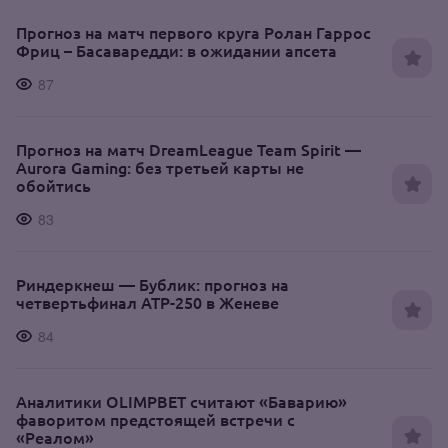
Прогноз на матч первого круга Ролан Гаррос
Фриц – Басаваредди: в ожидании апсета
87
Прогноз на матч DreamLeague Team Spirit —
Aurora Gaming: без третьей карты не
обойтись
83
Риндеркнеш — Бублик: прогноз на
четвертьфинал ATP-250 в Женеве
84
Аналитики OLIMPBET считают «Баварию»
фаворитом предстоящей встречи с
«Реалом»