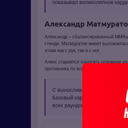
показывал великолепное карди
Александр Матмурато
Александр – сбалансированный MMAш
стенде. Матмуратов имеет высококла
атаки как с рук, так и с ног.
Алекс старается наносить огромное ко
противника по всем этажам.
С выносливостью у выходца из
Базовый каратист способен би
всех раундов.