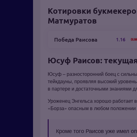
Котировки букмекеров
Матмуратов
Победа Раисова
1.16
Юсуф Раисов: текуща
Юсуф – разносторонний боец с сильны
тейкдауны, проявляя высокий уровень
в партере и достаточными знаниями д
Уроженец Энгельса хорошо работает в с
«Борза» опасным в любом положении 
Кроме того Раисов уже имел оп