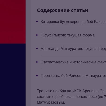
Содержание статьи
Котировки букмекеров на бой Раисо
Юсуф Раисов: текущая форма
Александр Матмуратов: текущая фо
Статистические и исторические фак
Прогноз на бой Раисов – Матмурато
Третьего ноября на «КСК Арена» в Са
состоится разборка в легком весе (д
Матмуратовым.