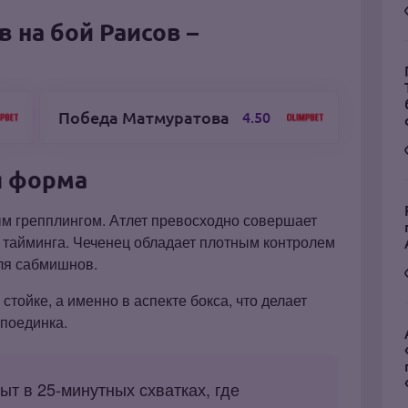
 на бой Раисов –
Победа Матмуратова
4.50
я форма
м грепплингом. Атлет превосходно совершает
 тайминга. Чеченец обладает плотным контролем
ля сабмишнов.
тойке, а именно в аспекте бокса, что делает
поединка.
ыт в 25‑минутных схватках, где