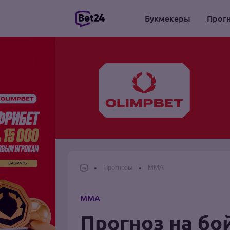
Букмекеры
Прог
Прогнозы
ММА
ММА
Прогноз на б