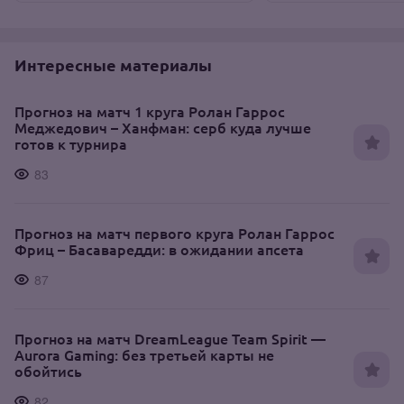
Интересные материалы
Прогноз на матч 1 круга Ролан Гаррос
Меджедович – Ханфман: серб куда лучше
готов к турнира
83
Прогноз на матч первого круга Ролан Гаррос
Фриц – Басаваредди: в ожидании апсета
87
Прогноз на матч DreamLeague Team Spirit —
Aurora Gaming: без третьей карты не
обойтись
82