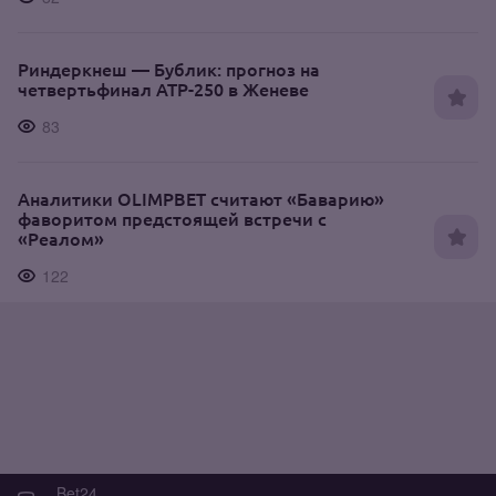
Риндеркнеш — Бублик: прогноз на
четвертьфинал ATP-250 в Женеве
83
Аналитики OLIMPBET считают «Баварию»
фаворитом предстоящей встречи с
«Реалом»
122
Bet24