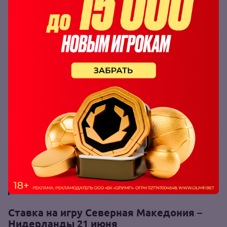
Македония 4:0
Команды не встречались друг с другом уже 12 лет.
Сейчас это уже совсем другие футболисты, по сути,
других сборных. Расстановка сил, впрочем, сильно не
изменилась, и «оранье» всё равно доминируют над
соперниками.
Ещё я бы отметил тот факт, что лишь
дважды за четыре сыгранных матча,
сборные Северной Македонии и
Нидерландов завершали матчи с
результативностью в три, и более мячей.
Ставка на игру Северная Македония –
Нидерланды 21 июня