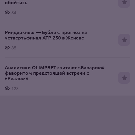
обойтись
84
Риндеркнеш — Бублик: прогноз на
четвертьфинал ATP-250 в Женеве
85
Аналитики OLIMPBET считают «Баварию»
фаворитом предстоящей встречи с
«Реалом»
123