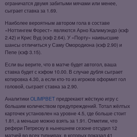
ограничатся двумя забитыми мячами или менее,
сыграет ставка за 1.69.
Наиболее вероятным автором гола в составе
«Ноттингем Форест» являются Арно Калимуэндо (кэф
2.42) и Крис Вуд (кэф 2.64). У «Порту» наивысшие
шансы отличиться у Саму Омородиона (кэф 2.90) и
Пепе (кэф 3.15).
Если вы верите, что в матче будет автогол, ваша
ставка будет с кэфом 10.00. В случае дубля сыграет
котировка 4.30, а если кто‑то из игроков оформит гол
головой, сыграет ставка за 2.90.
Аналитики
OLIMPBET
предрекают жёсткую игру с
большим количеством предупреждений. Тотал жёлтых
карточек установлен на уровне 4.5, где больше стоит
1.81, а меньше можно взять за 1.91. Отметим, что
рефери Петреску в нынешнем сезоне отсудил 12
матчей во всех турнирах, в которых показал 41