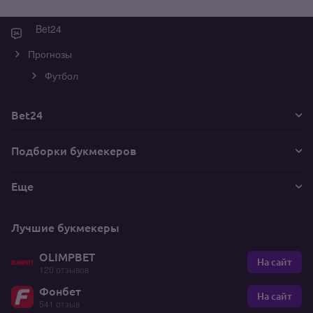
Bet24
Прогнозы
Футбол
Bet24
Подборки букмекеров
Еще
Лучшие букмекеры
OLIMPBET
На сайт
120 отзывов
Фонбет
На сайт
541 отзыв