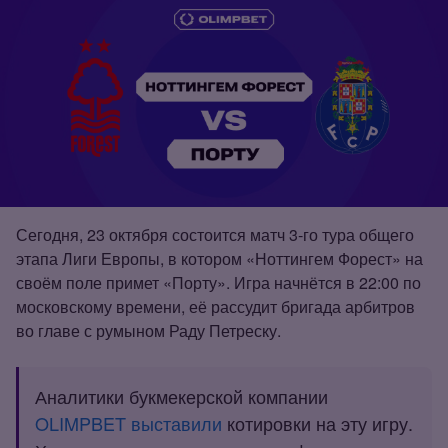
Сегодня, 23 октября состоится матч 3‑го тура общего
этапа Лиги Европы, в котором «Ноттингем Форест» на
своём поле примет «Порту». Игра начнётся в 22:00 по
московскому времени, её рассудит бригада арбитров
во главе с румыном Раду Петреску.
Аналитики букмекерской компании
OLIMPBET
выставили
котировки на эту игру.