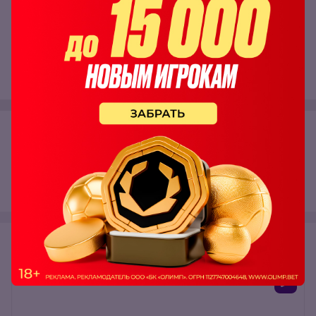
Спасибо
0
Поделиться:
Комментарии
0
Оставьте комментарий