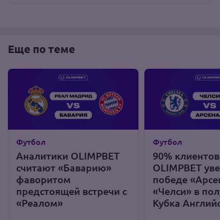
Еще по теме
Футбол
Футбол
Аналитики OLIMPBET
90% клиентов
считают «Баварию»
OLIMPBET уве
фаворитом
победе «Арсе
предстоящей встречи с
«Челси» в по
«Реалом»
Кубка Англий