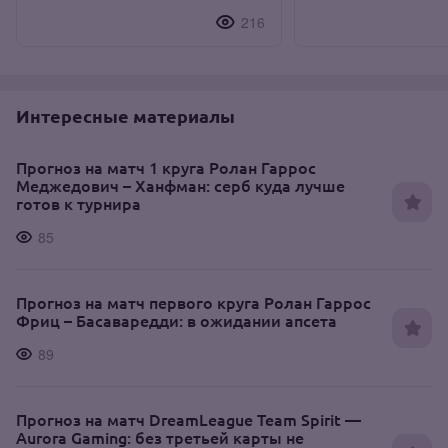
216
Интересные материалы
Прогноз на матч 1 круга Ролан Гаррос
Меджедович – Ханфман: серб куда лучше
готов к турнира
85
Прогноз на матч первого круга Ролан Гаррос
Фриц – Басаваредди: в ожидании апсета
89
Прогноз на матч DreamLeague Team Spirit —
Aurora Gaming: без третьей карты не