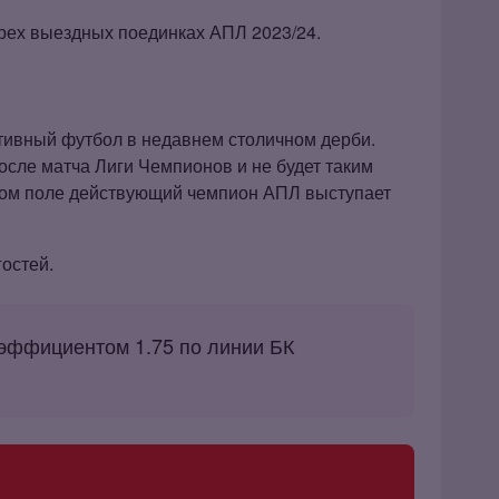
рех выездных поединках АПЛ 2023/24.
тивный футбол в недавнем столичном дерби.
осле матча Лиги Чемпионов и не будет таким
ужом поле действующий чемпион АПЛ выступает
гостей.
оэффициентом 1.75 по линии БК