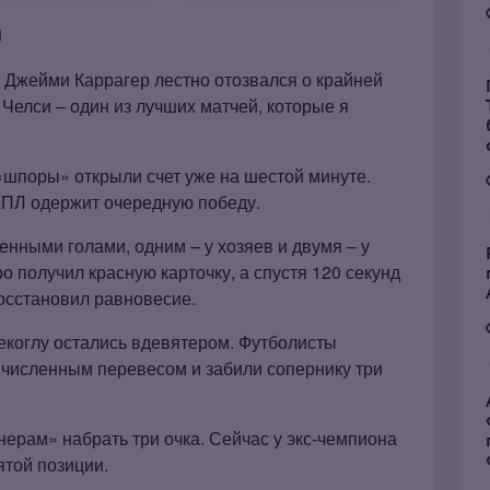
а
Джейми Каррагер лестно отозвался о крайней
 Челси – один из лучших матчей, которые я
шпоры» открыли счет уже на шестой минуте.
 АПЛ одержит очередную победу.
нными голами, одним – у хозяев и двумя – у
о получил красную карточку, а спустя 120 секунд
осстановил равновесие.
екоглу остались вдевятером. Футболисты
численным перевесом и забили сопернику три
рам» набрать три очка. Сейчас у экс‑чемпиона
ятой позиции.