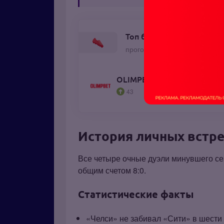
Топ букмекеров: футбол
проголосовало 805
OLIMPBET
43
История личных встр
Все четыре очные дуэли минувшего се
общим счетом 8:0.
Статистические факты
«Челси» не забивал «Сити» в шести