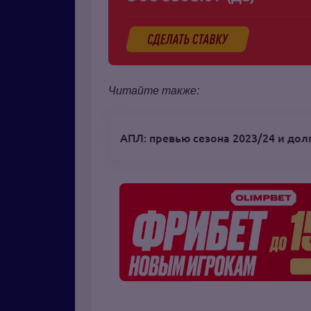
Читайте также:
АПЛ: превью сезона 2023/24 и до