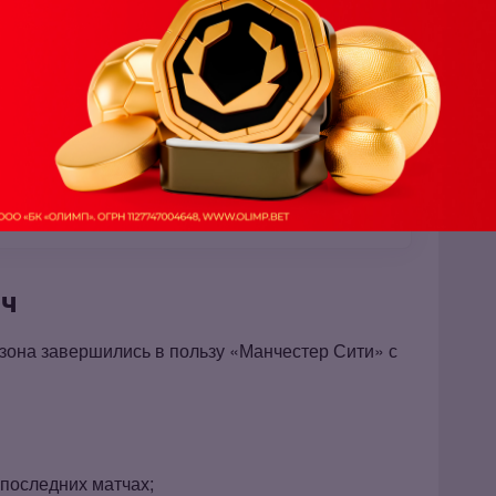
Перейти в подборку
Фонбет
БАЛТБЕТ
347
279
еч
зона завершились в пользу «Манчестер Сити» с
 последних матчах;