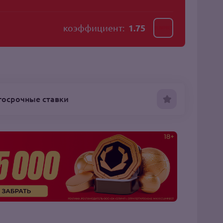
коэффициент:
1.75
лгосрочные ставки