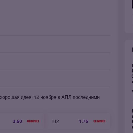
 хорошая идея. 12 ноября в АПЛ последними
П2
3.60
1.75