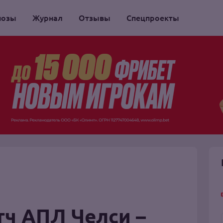
нозы
Журнал
Отзывы
Спецпроекты
тч АПЛ Челси –