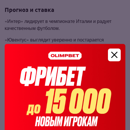
Прогноз и ставка
«Интер» лидирует в чемпионате Италии и радует
качественным футболом.
«Ювентус» выглядит уверенно и постарается
сократить отставание от лидера. Считаем, что оба
клуба получат шансы на успех – соперники
мотивированы и ведут борьбу за скудетто. Ожидаем
обилие атакующий действий.
Рассчитываем на высокий процент
реализации. Ставим на обмен забитыми
голами с коэффициентом 2.06 по линии БК
OLIMPBET
.