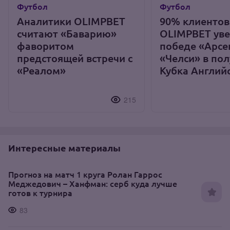
Футбол
Футбол
Аналитики OLIMPBET
90% клиентов
считают «Баварию»
OLIMPBET уве
фаворитом
победе «Арсе
предстоящей встречи с
«Челси» в по
«Реалом»
Кубка Англий
215
Интересные материалы
Прогноз на матч 1 круга Ролан Гаррос
Меджедович – Ханфман: серб куда лучше
готов к турнира
83