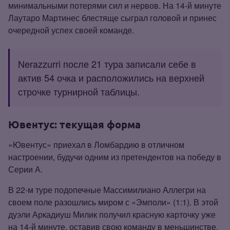
минимальными потерями сил и нервов. На 14‑й минуте
Лаутаро Мартинес блестяще сыграл головой и принес
очередной успех своей команде.
Nerazzurri после 21 тура записали себе в
актив 54 очка и расположились на верхней
строчке турнирной таблицы.
Ювентус: текущая форма
«Ювентус» приехал в Ломбардию в отличном
настроении, будучи одним из претендентов на победу в
Серии А.
В 22‑м туре подопечные Массимилиано Аллегри на
своем поле разошлись миром с «Эмполи» (1:1). В этой
дуэли Аркадиуш Милик получил красную карточку уже
на 14‑й минуте, оставив свою команду в меньшинстве.