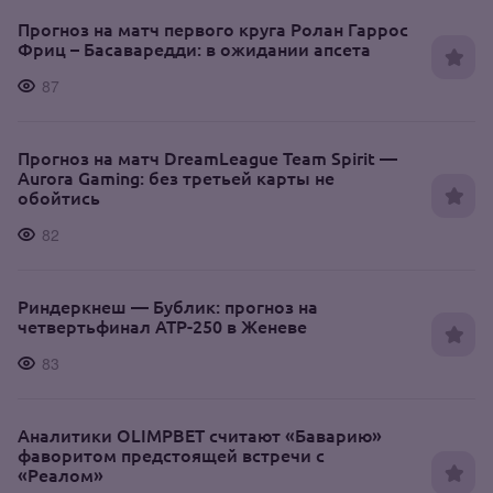
Прогноз на матч первого круга Ролан Гаррос
Фриц – Басаваредди: в ожидании апсета
87
Прогноз на матч DreamLeague Team Spirit —
Aurora Gaming: без третьей карты не
обойтись
82
Риндеркнеш — Бублик: прогноз на
четвертьфинал ATP-250 в Женеве
83
Аналитики OLIMPBET считают «Баварию»
фаворитом предстоящей встречи с
«Реалом»