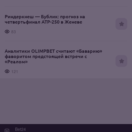
Риндеркнеш — Бублик: прогноз на
четвертьфинал ATP-250 в Женеве
83
Аналитики OLIMPBET считают «Баварию»
фаворитом предстоящей встречи с
«Реалом»
121
Bet24