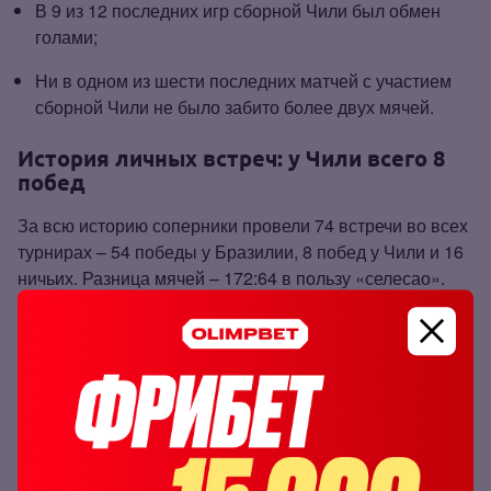
В 9 из 12 последних игр сборной Чили был обмен
голами;
Ни в одном из шести последних матчей с участием
сборной Чили не было забито более двух мячей.
История личных встреч: у Чили всего 8
побед
За всю историю соперники провели 74 встречи во всех
турнирах – 54 победы у Бразилии, 8 побед у Чили и 16
ничьих. Разница мячей – 172:64 в пользу «селесао».
Вот так завершились 5 последних очных встреч между
соперниками:
Исход игры
Год