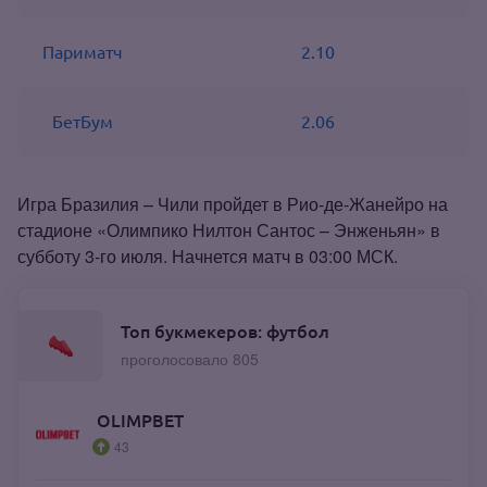
Париматч
2.10
БетБум
2.06
Игра Бразилия – Чили пройдет в Рио‑де‑Жанейро на
стадионе «Олимпико Нилтон Сантос – Энженьян» в
субботу 3‑го июля. Начнется матч в 03:00 МСК.
Топ букмекеров: футбол
проголосовало 805
OLIMPBET
43