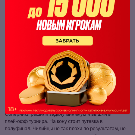
Бразилия
- Чили 3:0
2017
Чили
- Бразилия 2:0
2015
Бразилия
- Чили 1:0
2015
Бразилия - Чили 1:1
2014
Бразилия
- Чили 2:1
2013
Ставка на матч Бразилия – Чили 3 июля
Соперники решили задачу минимум и вышли в
плей‑офф турнира. На кону стоит путевка в
полуфинал. Чилийцы не так плохи по результатам, но