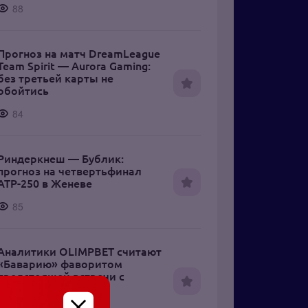
88
Прогноз на матч DreamLeague
Team Spirit — Aurora Gaming:
без третьей карты не
обойтись
84
Риндеркнеш — Бублик:
прогноз на четвертьфинал
ATP-250 в Женеве
85
Аналитики OLIMPBET считают
«Баварию» фаворитом
предстоящей встречи с
«Реалом»