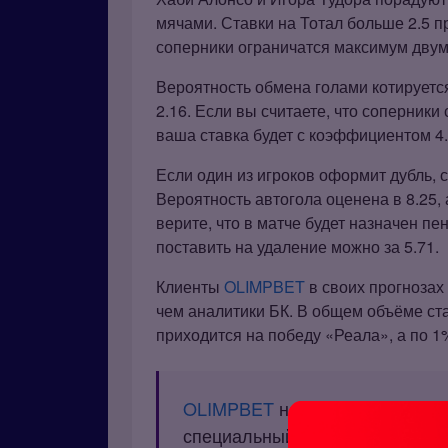
мячами. Ставки на Тотал больше 2.5 
соперники ограничатся максимум двумя
Вероятность обмена голами котируетс
2.16. Если вы считаете, что соперники 
ваша ставка будет с коэффициентом 4.
Если один из игроков оформит дубль, сы
Вероятность автогола оценена в 8.25, 
верите, что в матче будет назначен пен
поставить на удаление можно за 5.71.
Клиенты
OLIMPBET
в своих прогнозах
чем аналитики БК. В общем объёме ст
приходится на победу «Реала», а по 1
OLIMPBET
напоминает, что дл
специальный
приветственный 