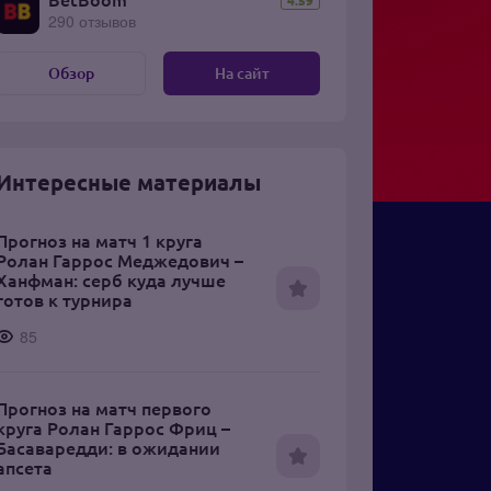
4.59
290 отзывов
Обзор
На сайт
Интересные материалы
Прогноз на матч 1 круга
Ролан Гаррос Меджедович –
Ханфман: серб куда лучше
готов к турнира
85
Прогноз на матч первого
круга Ролан Гаррос Фриц –
Басаваредди: в ожидании
апсета