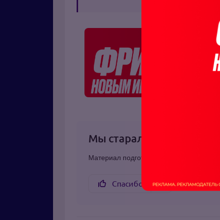
Мы старались для вас!
Материал подготовлен командой RR
Спасибо
0