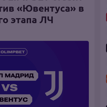
тив «Ювентуса» в
го этапа ЛЧ