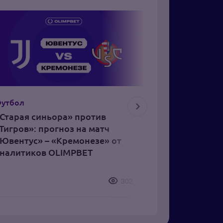
утбол
Футбол
Старая синьора» против
Новая побе
Тигров»: прогноз на матч
Юнайтед»? 
Ювентус» – «Кремонезе» от
OLIMPBET ж
налитиков OLIMPBET
победы над
302