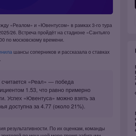
ежду «Реалом» и «Ювентусом» в рамках 3‑го тура
025/26. Встреча пройдёт на стадионе «Сантьяго
:00 по московскому времени.
енила
шансы соперников и рассказала о ставках
.
 считается «Реал» — победа
циентом 1.53, что равно примерно
ти. Успех «Ювентуса» можно взять за
ья доступна за 4.77 (около 21%).
ния результативности. По их оценкам, команды
 зрителей по меньшей мере тремя забитыми