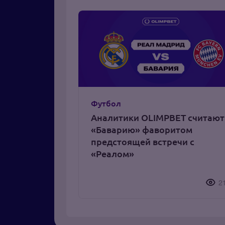
Футбол
Аналитики OLIMPBET считают
«Баварию» фаворитом
предстоящей встречи с
«Реалом»
2