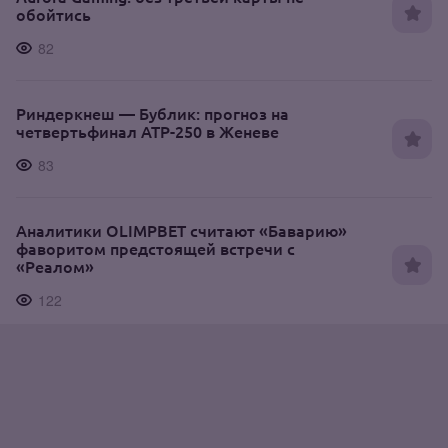
обойтись
82
Риндеркнеш — Бублик: прогноз на
четвертьфинал ATP-250 в Женеве
83
Аналитики OLIMPBET считают «Баварию»
фаворитом предстоящей встречи с
«Реалом»
122