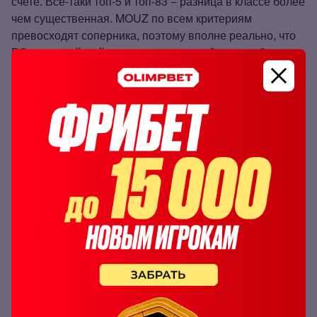
счете. Все‑таки топ‑5 и топ‑83 − разница в классе более
чем существенная. MOUZ по всем критериям
превосходят соперника, поэтому вполне реально, что
BO1 европейский коллектив сыграет быстро и без
проблем. Для ставки стоит рассмотреть победу с
форой (‑4.5) как минимум, с которой по идее должен
побеждать лидер европейского CS.
Ставим на П2 с форой (‑4.5) с
коэффициентом 1.51 по линии БК
Олимпбет
.
Победа MOUZ с форой (‑4.5)
коэффициент:
1.51