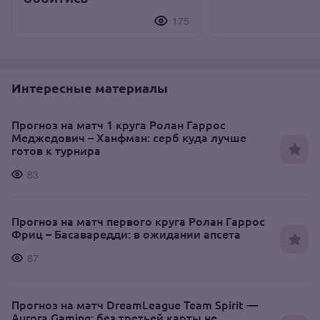
175
Интересные материалы
Прогноз на матч 1 круга Ролан Гаррос
Меджедович – Ханфман: серб куда лучше
готов к турнира
83
Прогноз на матч первого круга Ролан Гаррос
Фриц – Басаваредди: в ожидании апсета
87
Прогноз на матч DreamLeague Team Spirit —
Aurora Gaming: без третьей карты не