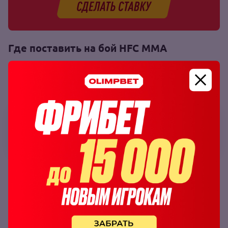
Где поставить на бой HFC MMA
Ставки на бои HFC MMA предлагаются на основном и
мобильном сайтах беттинг‑компании Olimpbet, а также
в приложениях для ОС Android и iOS.
OLIMPBET
7
Как поставить на бой HFC MMA в БК
Olimpbet
Чтобы заключить пари на бой Olimpbet: