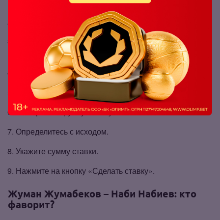
Зарегистрируйтесь или авторизуйтесь в БК
Olimpbet
.
Пополните баланс при необходимости.
Нажмите на кнопку меню в левом верхнем углу
экрана.
Найдите «MMA» в вертикальном меню.
Зайдите в раздел «HFC MMA».
Выберите пару Жуман Жумабеков – Наби Набиев.
Определитесь с исходом.
Укажите сумму ставки.
Нажмите на кнопку «Сделать ставку».
Жуман Жумабеков – Наби Набиев: кто
фаворит?