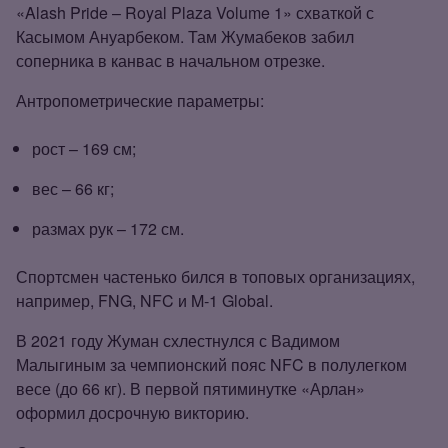
«Alash Pride – Royal Plaza Volume 1» схваткой с
Касымом Ануарбеком. Там Жумабеков забил
соперника в канвас в начальном отрезке.
Антропометрические параметры:
рост – 169 см;
вес – 66 кг;
размах рук – 172 см.
Спортсмен частенько бился в топовых организациях,
например, FNG, NFC и M‑1 Global.
В 2021 году Жуман схлестнулся с Вадимом
Малыгиным за чемпионский пояс NFC в полулегком
весе (до 66 кг). В первой пятиминутке «Арлан»
оформил досрочную викторию.