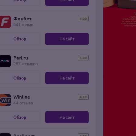
Фонбет
4.00
541 отзыв
Обзор
На сайт
Pari.ru
5.00
287 отзывов
Обзор
На сайт
Winline
4.59
44 отзыва
Обзор
На сайт
BetBoom