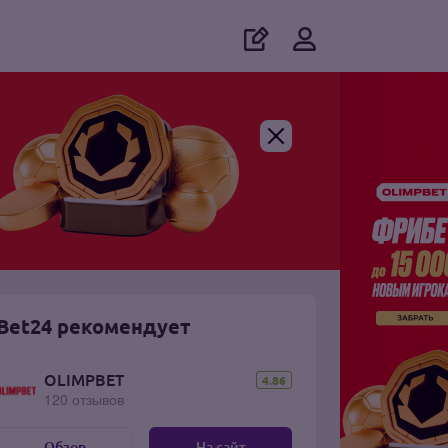
Bet24 рекомендует
OLIMPBET
4.86
120 отзывов
Обзор
На сайт