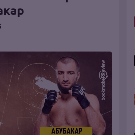
акар
в