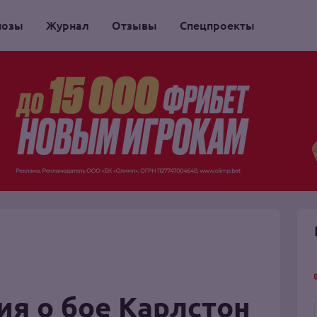
нозы
Журнал
Отзывы
Спецпроекты
я о бое Карлстон