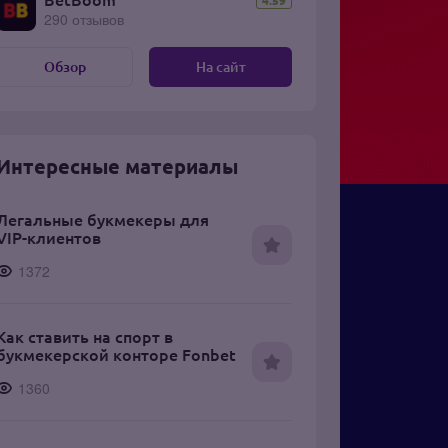
4.59
290 отзывов
Обзор
На сайт
Интересные материалы
Легальные букмекеры для
VIP-клиентов
1372
Как ставить на спорт в
букмекерской конторе Fonbet
1360