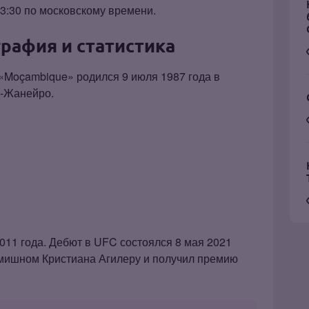
3:30 по московскому времени.
графия и статистика
«Moçambique» родился 9 июля 1987 года в
е‑Жанейро.
011 года. Дебют в UFC состоялся 8 мая 2021
абмишном Кристиана Агилеру и получил премию