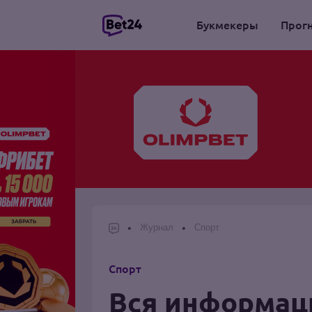
Букмекеры
Прог
Журнал
Спорт
Спорт
Вся информаци