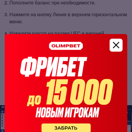
Пополните баланс при необходимости.
Нажмите на кнопку Линия в верхнем горизонтальном
меню.
Наведите курсор на раздел UFC в верхней
горизонтальной строке.
Выберите номерной турнир UFC или UFC Fight
Night, а также пару бойцов из выпадающего списка.
Определитесь с исходом.
Укажите сумму ставки.
Подтвердите пари.