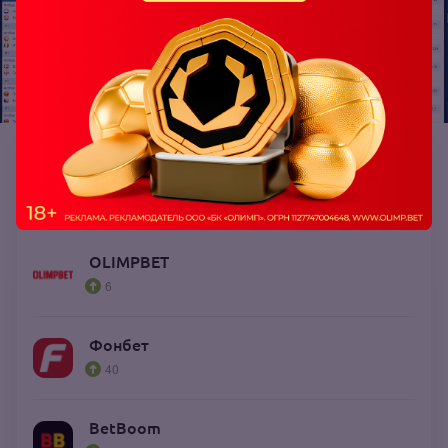
Топ букмекеров: единоборства
проголосовало 57
OLIMPBET
6
Фонбет
40
BetBoom