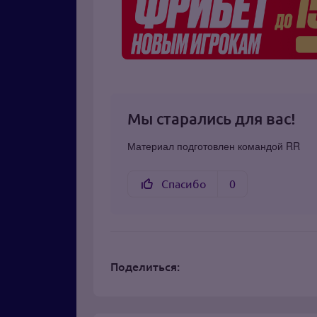
Мы старались для вас!
Материал подготовлен командой RR
Спасибо
0
Поделиться: