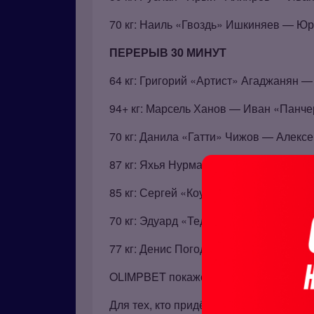
70 кг: Наиль «Гвоздь» Ишкиняев — Юр
ПЕРЕРЫВ 30 МИНУТ
64 кг: Григорий «Артист» Агаджанян 
94+ кг: Марсель Ханов — Иван «Панч
70 кг: Данила «Гатти» Чижов — Алекс
87 кг: Яхья Нурмагомедов — Магомед
85 кг: Сергей «Коуч» Марченко — На
70 кг: Эдуард «Тедди» Кузьминов — Н
77 кг: Денис Погодин — Наби «Ганниба
OLIMPBET покажет
прямую трансляц
Для тех, кто придёт насладиться бата