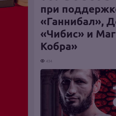
при поддержк
«Ганнибал», Д
«Чибис» и Ма
Кобра»
434