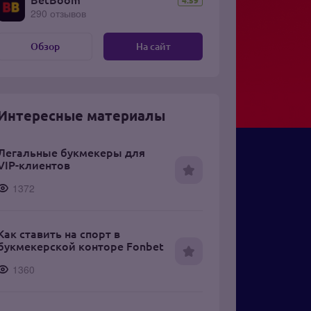
4.59
290 отзывов
Обзор
На сайт
Интересные материалы
Легальные букмекеры для
VIP-клиентов
1372
Как ставить на спорт в
букмекерской конторе Fonbet
1360