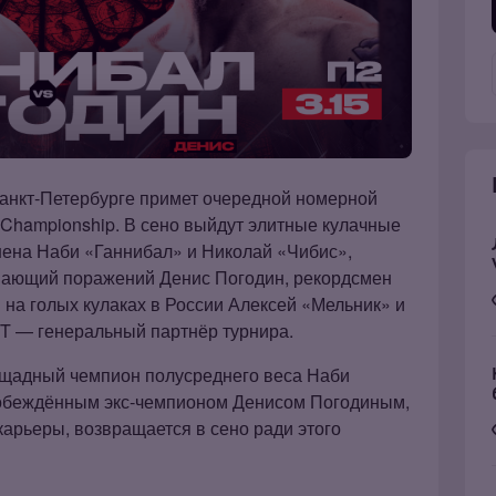
Санкт‑Петербурге примет очередной номерной
Championship. В сено выйдут элитные кулачные
шена Наби «Ганнибал» и Николай «Чибис»,
нающий поражений Денис Погодин, рекордсмен
 на голых кулаках в России Алексей «Мельник» и
T — генеральный партнёр турнира.
щадный чемпион полусреднего веса Наби
побеждённым экс‑чемпионом Денисом Погодиным,
 карьеры, возвращается в сено ради этого