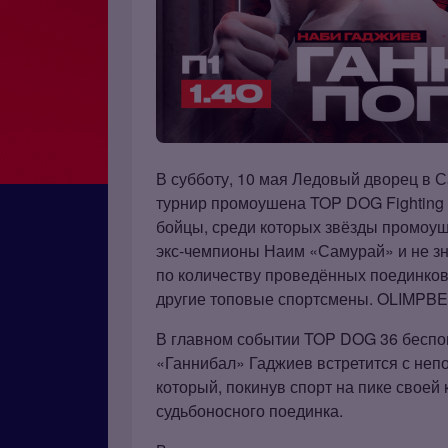
В субботу, 10 мая Ледовый дворец в 
турнир промоушена TOP DOG Fighting 
бойцы, среди которых звёзды промоу
экс‑чемпионы Наим «Самурай» и не з
по количеству проведённых поединков
другие топовые спортсмены. OLIMPBE
В главном событии TOP DOG 36 беспо
«Ганнибал» Гаджиев встретится с не
который, покинув спорт на пике своей
судьбоносного поединка.