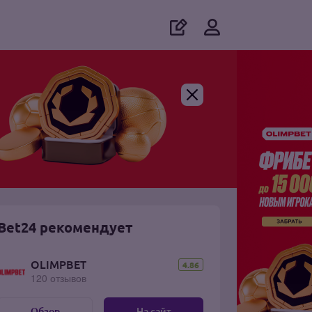
Bet24 рекомендует
OLIMPBET
4.86
120 отзывов
Обзор
На сайт