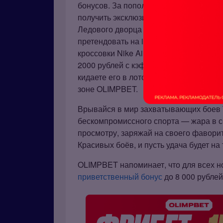
бонусов. За пополнение баланса на ив
получить эксклюзивный мерч OLIMPBET
Ледового дворца 10 мая будет орган
претендовать на iPad mini, Apple Wat
кроссовки Nike Air Force, необходимо 
2000 рублей с кэфом от 1.80. Помимо 
кидаете его в лототрон, а победители 
зоне OLIMPBET.
Врывайся в мир захватывающих боев
бескомпромиссного спорта — жара в с
просмотру, заряжай на своего фавори
Красивых боёв, и пусть удача будет на
OLIMPBET напоминает, что для всех н
приветственный бонус
до 8 000 рублей