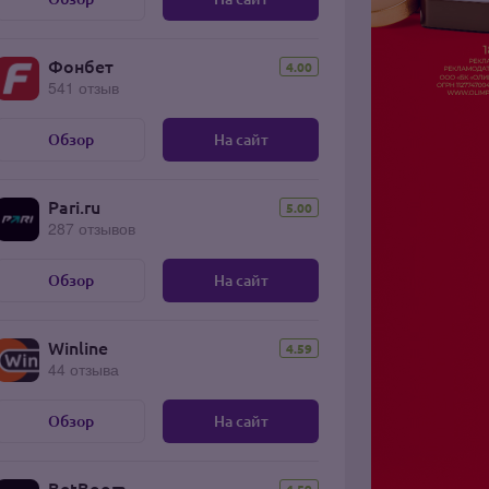
Фонбет
4.00
541 отзыв
Обзор
На сайт
Pari.ru
5.00
287 отзывов
Обзор
На сайт
Winline
4.59
44 отзыва
Обзор
На сайт
BetBoom