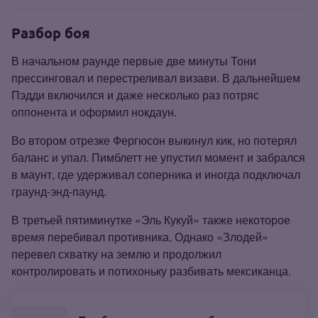
Разбор боя
В начальном раунде первые две минуты Тони
прессинговал и перестреливал визави. В дальнейшем
Пэдди включился и даже несколько раз потряс
оппонента и оформил нокдаун.
Во втором отрезке Фергюсон выкинул кик, но потерял
баланс и упал. Пимблетт не упустил момент и забрался
в маунт, где удерживал соперника и иногда подключал
граунд‑энд‑паунд.
В третьей пятиминутке «Эль Кукуй» также некоторое
время перебивал противника. Однако «Злодей»
перевел схватку на землю и продолжил
контролировать и потихоньку разбивать мексиканца.