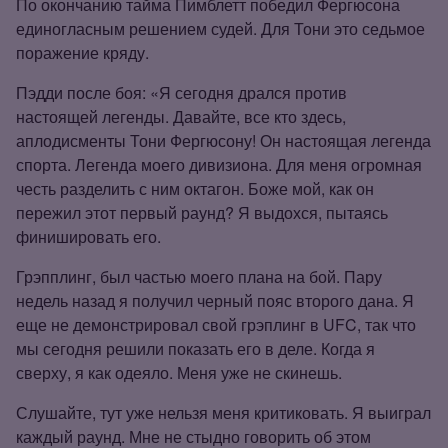
По окончанию тайма Пимблетт победил Фергюсона
единогласным решением судей. Для Тони это седьмое
поражение кряду.
Пэдди после боя: «Я сегодня дрался против
настоящей легенды. Давайте, все кто здесь,
аплодисменты Тони Фергюсону! Он настоящая легенда
спорта. Легенда моего дивизиона. Для меня огромная
честь разделить с ним октагон. Боже мой, как он
пережил этот первый раунд? Я выдохся, пытаясь
финишировать его.
Грэпплинг, был частью моего плана на бой. Пару
недель назад я получил черный пояс второго дана. Я
еще не демонстрировал свой грэплинг в UFC, так что
мы сегодня решили показать его в деле. Когда я
сверху, я как одеяло. Меня уже не скинешь.
Слушайте, тут уже нельзя меня критиковать. Я выиграл
каждый раунд. Мне не стыдно говорить об этом