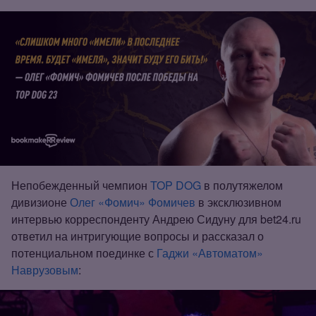
Непобежденный чемпион
TOP DOG
в полутяжелом
дивизионе
Олег «Фомич» Фомичев
в эксклюзивном
интервью корреспонденту Андрею Сидуну для bet24.ru
ответил на интригующие вопросы и рассказал о
потенциальном поединке с
Гаджи «Автоматом»
Наврузовым
: