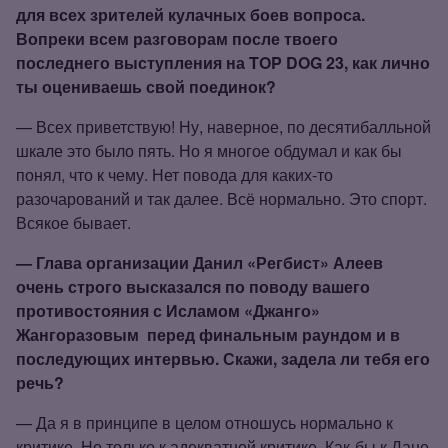
для всех зрителей кулачных боев вопроса.
Вопреки всем разговорам после твоего
последнего выступления на TOP DOG 23, как лично
ты оцениваешь свой поединок?
— Всех приветствую! Ну, наверное, по десятибалльной
шкале это было пять. Но я многое обдумал и как бы
понял, что к чему. Нет повода для каких‑то
разочарований и так далее. Всё нормально. Это спорт.
Всякое бывает.
— Глава организации Данил «Регбист» Алеев
очень строго высказался по поводу вашего
противостояния с Исламом «Джанго»
Жангоразовым
перед финальным раундом и в
последующих интервью. Скажи, задела ли тебя его
речь?
— Да я в принципе в целом отношусь нормально к
критике. Но только к адекватной критике. Как‑бы к Дане