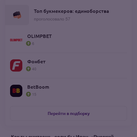
Топ букмекеров: единоборства
проголосовало 57
OLIMPBET
6
Фонбет
40
BetBoom
15
Перейти в подборку
— Как ты считаешь, если бы Иван
«Русский