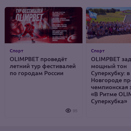
Спорт
Спорт
OLIMPBET проведёт
OLIMPBET за
летний тур фестивалей
мощный тон
по городам России
Суперкубку: 
Новгороде п
чемпионская 
«В Ритме OLI
Суперкубка»
95