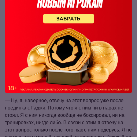
рад. Кстати, спасибо ему за это. И TOP DOG в том
числе. За то, что они хотят организовать данный
поединок. Да, я точно буду проводить бои до нашей
встречи. Я не хочу стоять на месте, и это моя работа. Я
в принципе другими вещами не занимаюсь, только
спорт, спорт, спорт. Поэтому да, я буду еще драться.
Когда состоится наш бой? Я не знаю. Я хочу, чтобы
Гаджи восстановился полноценно, и наш бой уже
состоялся.
— Гаджи будет самым серьёзным соперником в
твоей карьере, или ты уже побеждал бойцов,
которые, по твоему мнению, опаснее него?
— Ну, я, наверное, отвечу на этот вопрос уже после
поединка с Гаджи. Потому что я с ним ни в парах не
стоял. Я с ним никогда вообще не боксировал, ни на
тренировках, нигде либо. В связи с этим я отвечу на
этот вопрос только после того, как с ним подерусь. Я не
считаю, что у меня были слабые соперники. Каждый по