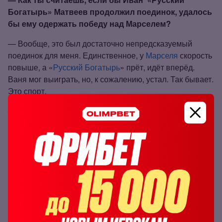
Богатырь» Матвеев продолжил поединок, удалось
бы ему одержать победу над Марселем?
— Вообще, это был достаточно непредсказуемый
поединок для меня. Единственное, у
Марселя
скорость
повыше, а «
Русский Богатырь
» прёт, идёт вперёд.
Ваня мог выиграть, но, к сожалению, устал. Так бывает.
Это спорт.
— После победы ты принял вызов от Гаджи
«Автомата» Наврузова. Однако Гаджи еще не
восстановился после тяжёлой травмы. Обсуждали
ли вы примерные сроки вашего боя? Будешь ли
ты проводить бои до встречи с ним или
подождёшь его возвращения?
— Да, Гаджи вышел и я рад этому, безусловно, потому
что он громкое имя в этой индустрии и
тяжёлом весе.
Поэтому, если я с ним подерусь, я буду только этому