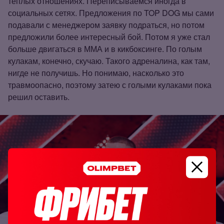
теплых отношениях. Переписываемся иногда в
социальных сетях. Предложения по TOP DOG мы сами
подавали с менеджером заявку подраться, но потом
предложили более интересный бой. Потом я уже стал
больше двигаться в ММА и в кикбоксинге. По голым
кулакам, конечно, скучаю. Такого адреналина, как там,
нигде не получишь. Но понимаю, насколько это
травмоопасно, поэтому затею с голыми кулаками пока
решил оставить.