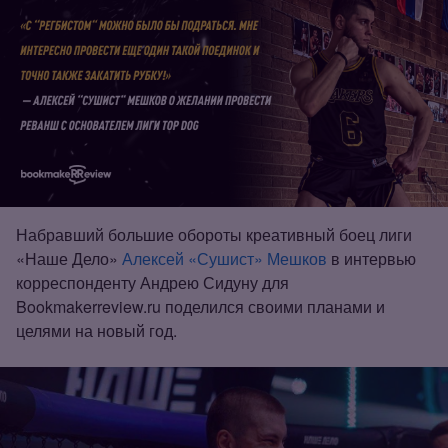
Набравший большие обороты креативный боец лиги
«Наше Дело»
Алексей «Сушист» Мешков
в интервью
корреспонденту Андрею Сидуну для
Bookmakerreview.ru поделился своими планами и
целями на новый год.