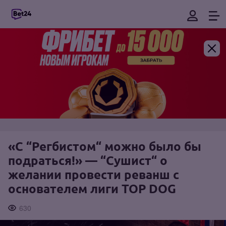
«С “Регбистом“ можно было бы
подраться!» — “Сушист“ о
желании провести реванш с
основателем лиги TOP DOG
630