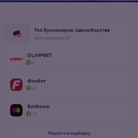
Топ букмекеров: единоборства
проголосовало 57
OLIMPBET
6
Фонбет
40
BetBoom
15
Перейти в подборку