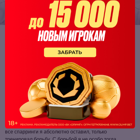
— Алексей, назови имя самого сложного
соперника в твоей карьере.
— Каждый бой на самом деле по своему сложный.
Больше даже не то, что в бою происходит, а именно до
боя. То вес гонять, подготовка и т.д. Наверное, самый
сложный был бой с Николаем «Чибисом» Чибисовым,
когда я очень много согнал веса и в бою уже после
второго раунда тяжко было двигаться. Доживал просто
до конца. И одна из самых сложных подготовок была к
бою против Магомеда «Венома» Зайналова. Именно
первый бой. Потому что у меня был перелом челюсти и
все спарринги я абсолютно оставил, только
тренировал борьбу. С борьбой я не особо тогда