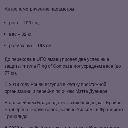
Антропометрические параметры:
рост – 190 см;
вес – 82 кг;
размах рук – 198 см.
До перехода в UFC ямаец провел две успешные
защиты титула Ring of Combat в полусреднем весе (до
77 кг).
В 2016 году Рэнди вступил в клетку престижной
организации и перебил по очкам Мэтта Дуайера.
В дальнейшем Браун одолел таких бойцов, как Брайан
Барберена, Ворли Алвес, Калинн Уильямс и Франциско
Тринальдо.
В 2023‑м «Грубый мальчик» сразился с Веллингтоном