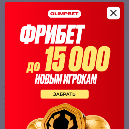
OLIMPBET
7
Как поставить на бой UFC в БК OLIMPBET
Чтобы заключить пари на бой OLIMPBET:
Зарегистрируйтесь или авторизуйтесь в БК
OLIMPBET
.
Пополните баланс при необходимости.
Нажмите на кнопку «Линия» вверху экрана.
Найдите раздел MMA в вертикальном меню.
Войдите в подраздел UFC.