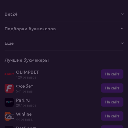
Bet24
Подборки букмекеров
Еще
Лучшие букмекеры
OLIMPBET
На сайт
120 отзывов
Фонбет
На сайт
541 отзыв
Pari.ru
На сайт
287 отзывов
Winline
На сайт
44 отзыва
BetBoom