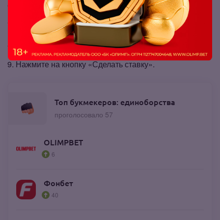
Выберите пару Рэнди Браун – Муслим Салихов.
Определитесь с исходом.
Укажите сумму ставки.
Нажмите на кнопку «Сделать ставку».
Топ букмекеров: единоборства
проголосовало 57
OLIMPBET
6
Фонбет
40