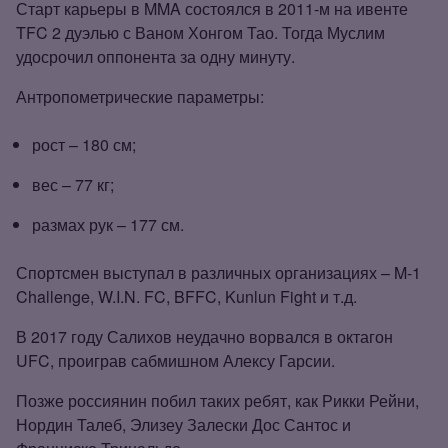
Старт карьеры в MMA состоялся в 2011‑м на ивенте
TFC 2 дуэлью с Ваном Хонгом Тао. Тогда Муслим
удосрочил оппонента за одну минуту.
Антропометрические параметры:
рост – 180 см;
вес – 77 кг;
размах рук – 177 см.
Спортсмен выступал в различных организациях – M‑1
Challenge, W.I.N. FC, BFFC, Kunlun Fight и т.д.
В 2017 году Салихов неудачно ворвался в октагон
UFC, проиграв сабмишном Алексу Гарсии.
Позже россиянин побил таких ребят, как Рикки Рейни,
Нордин Талеб, Элизеу Залески Дос Сантос и