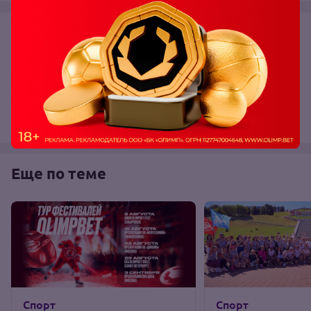
Комментарии
0
Оставьте комментарий
Еще по теме
Спорт
Спорт