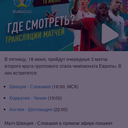
В пятницу, 18 июня, пройдут очередные 3 матча
второго круга группового этапа чемпионата Европы. В
них встретятся:
Швеция - Словакия
(16:00, МСК)
Хорватия - Чехия
(19:00)
Англия - Шотландия
(22:00)
Матч Швеция - Словакия в прямом эфире покажет