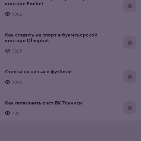
конторе Fonbet
1362
Как ставить на спорт в букмекерской
конторе Olimpbet
1325
Ставки на ничьи в футболе
1048
Как пополнить счет БК Тенниси
733