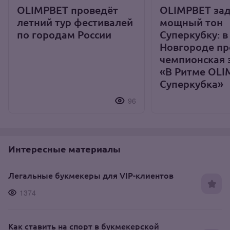
OLIMPBET проведёт
OLIMPBET за
летний тур фестивалей
мощный тон
по городам России
Суперкубку: 
Новгороде п
чемпионская 
«В Ритме OLI
Суперкубка»
96
Интересные материалы
Легальные букмекеры для VIP-клиентов
1374
Как ставить на спорт в букмекерской