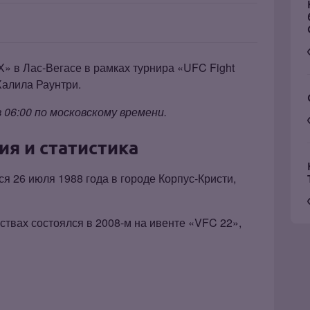
» в Лас‑Вегасе в рамках турнира «UFC Fight
Халила Раунтри.
06:00 по московскому времени.
ия и статистика
я 26 июля 1988 года в городе Корпус‑Кристи,
твах состоялся в 2008‑м на ивенте «VFC 22»,