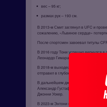
вес – 95 кг;
размах рук – 193 см.
В 2013‑м Смит заглянул в UFC и прове
сожалению, «Львиное сердце» потерп
После спортсмен завоевал титулы CFFC
В 2016 году Тони успешно вернулся в
Леонардо Гимараеша.
В 2018‑м выходец из Корпус‑Кристи пе
отправил в глубокий сон Рашада Эван
В дальнейшем джитсер бился с такими
Александр Густафссон, Гловер Тейшей
Джонни Уокер.
В 2023‑м Энтони перебил по очкам Ра