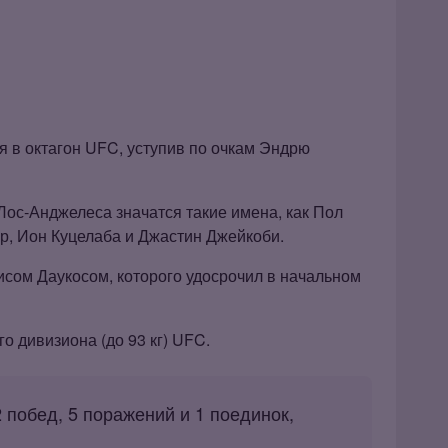
я в октагон UFC, уступив по очкам Эндрю
ос‑Анджелеса значатся такие имена, как Пол
ер, Ион Куцелаба и Джастин Джейкоби.
исом Даукосом, которого удосрочил в начальном
о дивизиона (до 93 кг) UFC.
 побед, 5 поражений и 1 поединок,