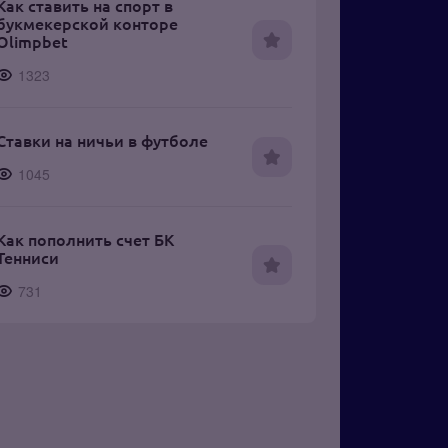
Как ставить на спорт в
букмекерской конторе
Olimpbet
1323
Ставки на ничьи в футболе
1045
Как пополнить счет БК
Тенниси
731