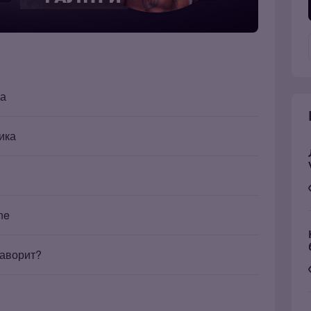
ка
ика
ne
фаворит?