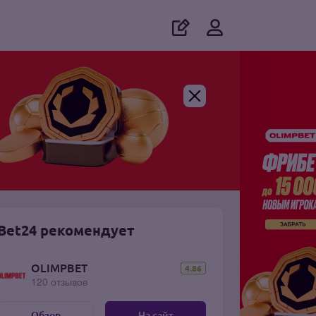
Bet24 рекомендует
OLIMPBET
4.86
120 отзывов
Обзор
На сайт