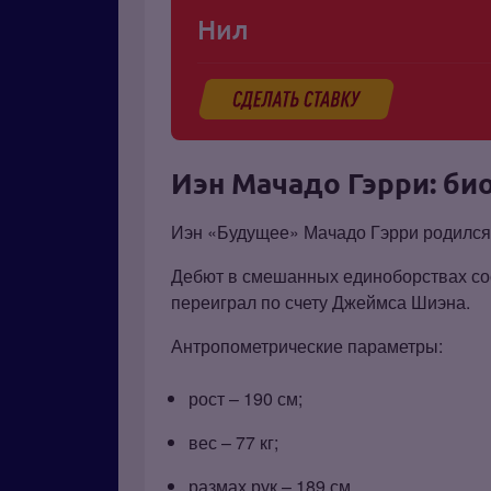
Нил
Иэн Мачадо Гэрри: би
Иэн «Будущее» Мачадо Гэрри родился 
Дебют в смешанных единоборствах сос
переиграл по счету Джеймса Шиэна.
Антропометрические параметры:
рост – 190 см;
вес – 77 кг;
размах рук – 189 см.