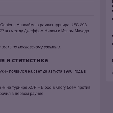
 Center в Анахайме в рамках турнира UFC 298
о 77 кг) между Джеффом Нилом и Иэном Мачадо
06:15 по московскому времени.
я и статистика
и» появился на свет 28 августа 1990
года в
‑м на турнире XCP – Blood & Glory боем против
рочил в первом раунде.