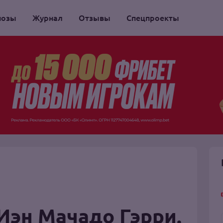
нозы
Журнал
Отзывы
Спецпроекты
Иэн Мачадо Гэрри.