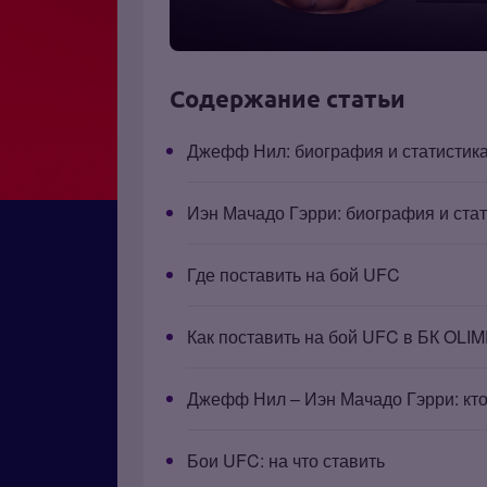
Содержание статьи
Джефф Нил: биография и статистик
Иэн Мачадо Гэрри: биография и ста
Где поставить на бой UFC
Как поставить на бой UFC в БК OLI
Джефф Нил – Иэн Мачадо Гэрри: кт
Бои UFC: на что ставить