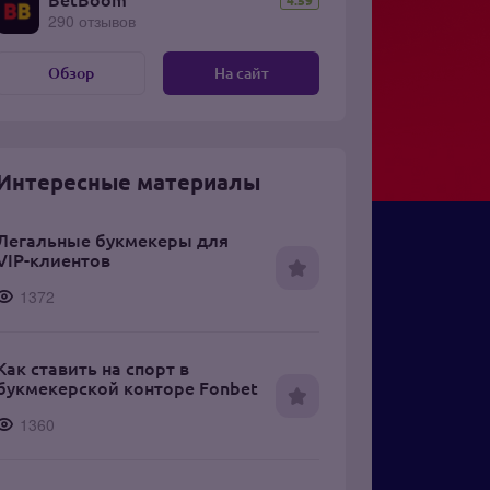
4.59
290 отзывов
Обзор
На сайт
Интересные материалы
Легальные букмекеры для
VIP-клиентов
1372
Как ставить на спорт в
букмекерской конторе Fonbet
1360