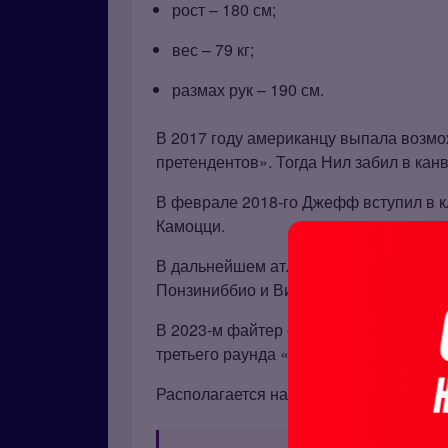
рост – 180 см;
вес – 79 кг;
размах рук – 190 см.
В 2017 году американцу выпала возмо
претендентов». Тогда Нил забил в кан
В феврале 2018‑го Джефф вступил в 
Камоцци.
В дальнейшем атлет перебил таких ре
Понзиниббио и Висенте Люке.
В 2023‑м файтер схлестнулся с Шавка
третьего раунда «Стальные руки» уст
Располагается на восьмой строчке рейт