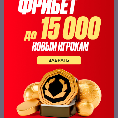
Джозеф Паркер в БК Olimpbet
Чтобы заключить пари на бой Olimpbet:
Зарегистрируйтесь или авторизуйтесь в БК
Olimpbet
.
Пополните баланс при необходимости.
Переключите с «Live» на «Линию».
Найдите в вертикальном меню раздел «Бокс».
Выберите пару Деонтей Уайлдер – Джозеф Паркер.
Определитесь с исходом.
Укажите сумму ставки.
Нажмите на кнопку «Сделать ставку».