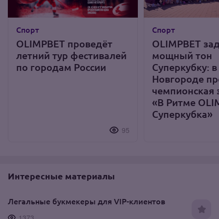
Спорт
Спорт
OLIMPBET проведёт
OLIMPBET за
летний тур фестивалей
мощный тон
по городам России
Суперкубку: 
Новгороде п
чемпионская 
«В Ритме OLI
Суперкубка»
95
Интересные материалы
Легальные букмекеры для VIP-клиентов
1373