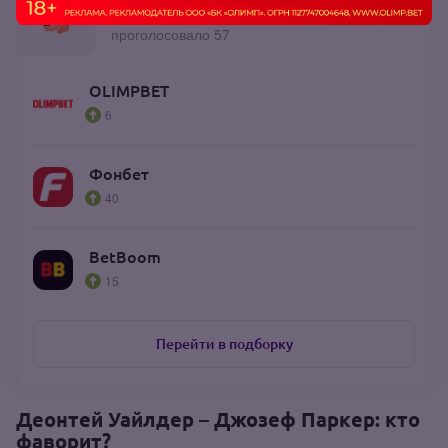
Топ букмекеров: единоборства
проголосовало 57
OLIMPBET
6
Фонбет
40
BetBoom
15
Перейти в подборку
Деонтей Уайлдер – Джозеф Паркер: кто
фаворит?