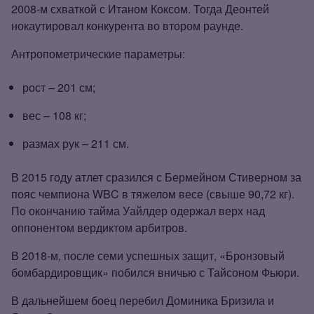
2008‑м схваткой с Итаном Коксом. Тогда Деонтей
нокаутировал конкурента во втором раунде.
Антропометрические параметры:
рост – 201 см;
вес – 108 кг;
размах рук – 211 см.
В 2015 году атлет сразился с Бермейном Стиверном за
пояс чемпиона WBC в тяжелом весе (свыше 90,72 кг).
По окончанию тайма Уайлдер одержал верх над
оппонентом вердиктом арбитров.
В 2018‑м, после семи успешных защит, «Бронзовый
бомбардировщик» побился вничью с Тайсоном Фьюри.
В дальнейшем боец перебил Доминика Бризила и