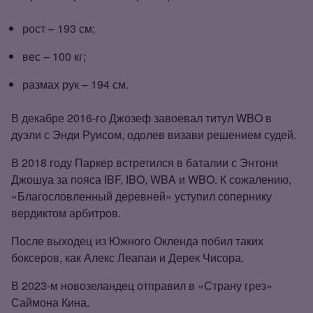
рост – 193 см;
вес – 100 кг;
размах рук – 194 см.
В декабре 2016‑го Джозеф завоевал титул WBO в
дуэли с Энди Руисом, одолев визави решением судей.
В 2018 году Паркер встретился в баталии с Энтони
Джошуа за пояса IBF, IBO, WBA и WBO. К сожалению,
«Благословленный деревней» уступил сопернику
вердиктом арбитров.
После выходец из Южного Окленда побил таких
боксеров, как Алекс Леапаи и Дерек Чисора.
В 2023‑м новозеландец отправил в «Страну грез»
Саймона Кина.