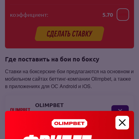
коэффициент:
5.70
Где поставить на бои по боксу
Ставки на боксерские бои предлагаются на основном и
мобильном сайтах беттинг‑компании Olimpbet, а также
в приложениях для ОС Android и iOS.
OLIMPBET
7
Как поставить на бой Деонтей Уайлдер –