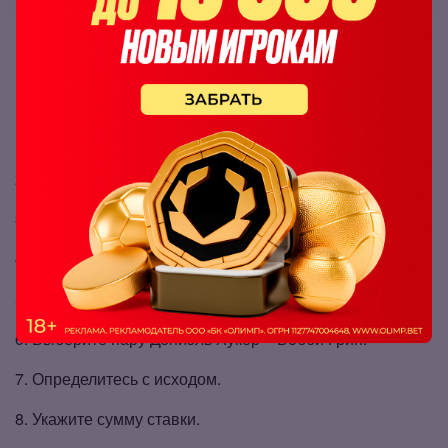
Как поставить на бой UFC в БК Olimpbet
Чтобы заключить пари на бой Olimpbet:
Зарегистрируйтесь или авторизуйтесь в БК
Olimpbet
.
Пополните баланс при необходимости.
Нажмите на кнопку «Линия» вверху экрана.
Найдите раздел «MMA» в вертикальном меню.
Войдите в подраздел «UFC».
Выберите пару Дэниэль Хукер – Бобби Грин.
Определитесь с исходом.
Укажите сумму ставки.