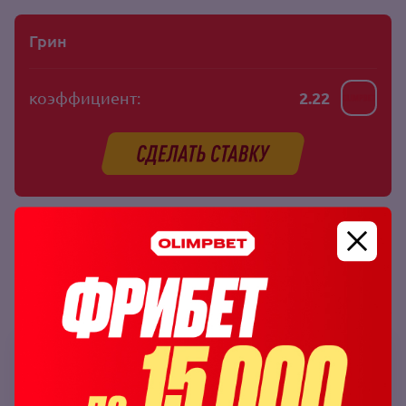
Грин
коэффициент:
2.22
Где поставить на бой UFC
Ставки на бои UFC предлагаются на основном и
мобильном сайтах беттинг‑компании Olimpbet, а также
в приложениях для ОС Android и iOS.
OLIMPBET
7