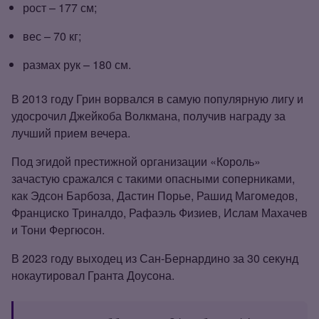
рост – 177 см;
вес – 70 кг;
размах рук – 180 см.
В 2013 году Грин ворвался в самую популярную лигу и
удосрочил Джейкоба Волкмана, получив награду за
лучший прием вечера.
Под эгидой престижной организации «Король»
зачастую сражался с такими опасными соперниками,
как Эдсон Барбоза, Дастин Порье, Рашид Магомедов,
Франциско Триналдо, Рафаэль Физиев, Ислам Махачев
и Тони Фергюсон.
В 2023 году выходец из Сан‑Бернардино за 30 секунд
нокаутировал Гранта Доусона.