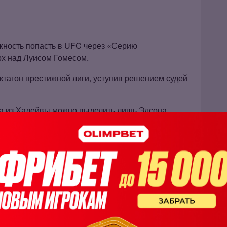
жность попасть в UFC через «Серию
рх над Луисом Гомесом.
октагон престижной лиги, уступив решением судей
а из Халейвы можно выделить лишь Эдсона
андвера.
Митчеллом. К сожалению, по окончанию тайма
битров.
а полулегкого веса (до 66 кг) UFC.
выигрышей и 7 проигрышей решением