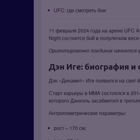
UFC: где смотреть бои
11 февраля 2024 года на арене UFC A
Night состоится бой в полулегком вес
Ориентировочно поединок начнется в 
Дэн Иге: биография и 
Дэн «Динамит» Иге появился на свет 6
Старт карьеры в MMA состоялся в 201
которого Даниэль засабмитил в третье
Антропометрические параметры:
рост – 170 см;