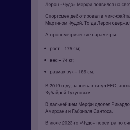
Лерон «Чудо» Мерфи появился на свет 
Спортсмен дебютировал в микс‑файтах
Мартином Фудой. Тогда Лерон одержал
Антропометрические параметры:
рост – 175 см;
вес – 74 кг;
размах рук – 186 см.
В 2019 году, завоевав титул FFC, англ
Зубайрой Тухуговым.
В дальнейшем Мерфи одолел Рикардо 
Амирхани и Габриэля Сантоса.
В июле 2023‑го «Чудо» переигра по о