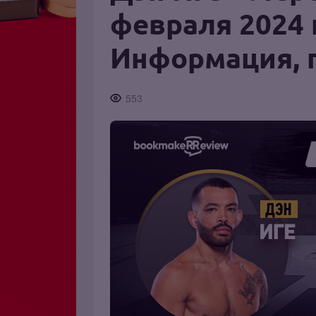
февраля 2024 г
Информация, 
553