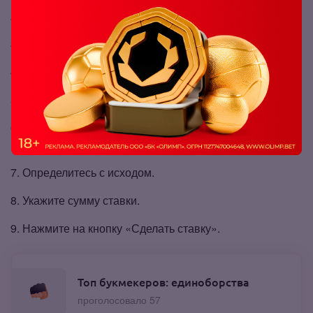
Пополните баланс при необходимости.
Нажмите на кнопку «Линия» вверху экрана.
Найдите раздел «MMA» в вертикальном меню.
Войдите в подраздел «RCC».
Выберите пару Александр Шлеменко – Александр
Илич.
Определитесь с исходом.
Укажите сумму ставки.
Нажмите на кнопку «Сделать ставку».
Топ букмекеров: единоборства
проголосовало 57