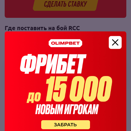
Где поставить на бой RCC
Ставки на бои RCC предлагаются на основном и
мобильном сайтах беттинг‑компании Olimpbet, а также
в приложениях для ОС Android и iOS.
OLIMPBET
7
Как поставить на бой RCC в БК Olimpbet
Чтобы заключить пари на бой Olimpbet:
Зарегистрируйтесь или авторизуйтесь в БК
Olimpbet
.