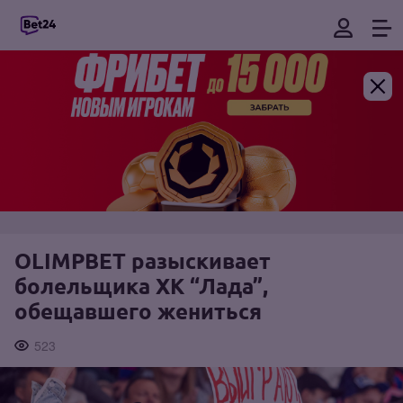
OLIMPBET разыскивает
болельщика ХК “Лада”,
обещавшего жениться
523