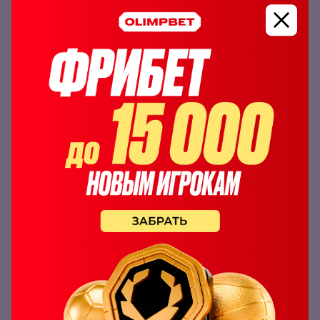
Комментарии
4
Оставьте комментарий
Тимофейка546
08 июн. 2021 09:21
Не играл еще здесь. Что скажете?
Ответить
0
Genezius88
09 апр. 2021 10:43
Неплохой, кстати, бук)Зарегался у них
Ответить
0
2 ответа