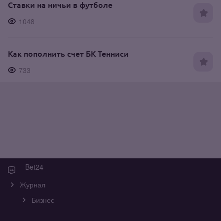
Ставки на ничьи в футболе
1048
Как пополнить счет БК Тенниси
733
Bet24
Журнал
Бизнес