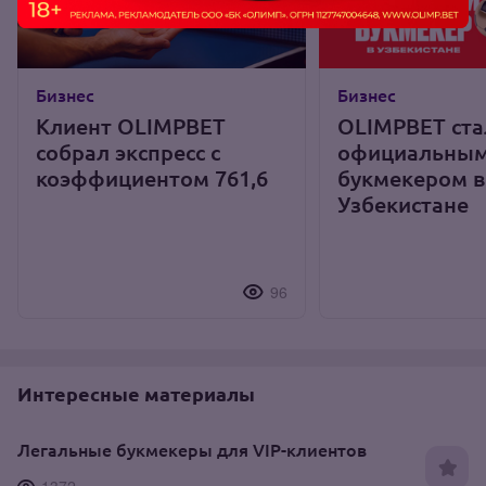
Бизнес
Бизнес
Клиент OLIMPBET
OLIMPBET ст
собрал экспресс с
официальны
коэффициентом 761,6
букмекером в
Узбекистане
96
Интересные материалы
Легальные букмекеры для VIP-клиентов
1372